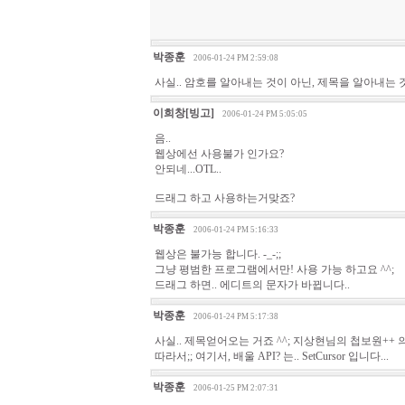
박종훈
2006-01-24 PM 2:59:08
사실.. 암호를 알아내는 것이 아닌, 제목을 알아내는 것입
이희창[빙고]
2006-01-24 PM 5:05:05
음..
웹상에선 사용불가 인가요?
안되네...OTL..
드래그 하고 사용하는거맞죠?
박종훈
2006-01-24 PM 5:16:33
웹상은 불가능 합니다. -_-;;
그냥 평범한 프로그램에서만! 사용 가능 하고요 ^^;
드래그 하면.. 에디트의 문자가 바뀝니다..
박종훈
2006-01-24 PM 5:17:38
사실.. 제목얻어오는 거죠 ^^; 지상현님의 첩보원++ 
따라서;; 여기서, 배울 API? 는.. SetCursor 입니다...
박종훈
2006-01-25 PM 2:07:31