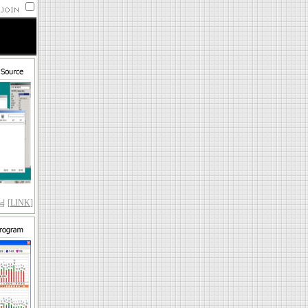
 [
LINK
]