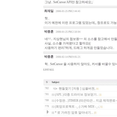
그냥.. SetCursor API만 참고하세요;;
최재일
2006-01-25 PM 2:44:41
헛..
이거 예전에 이런 프로그램 있었는데,, 창조로도 가
박종훈
2006-01-25 PM 2:50:04
네^^.. 지상현님의 첩보원++ 의 소스를 참고해서 만
사실, 소스를 가져왔다고 할까요((
사용하기 편리?하게, 드레그 하게끔 만들었습니다..
박종훈
2006-02-14 PM 9:05:21
헉.. SetCursor 을 사용하지 않아도, 커서를 바꿀수 있네
LIST ALL
N
Subject
핸들찿기 [자동 ] 심플버젼,
782
[4]
(API..)각종 드라이브 정보얻기..
781
[3]
(수정판...)TIMER (따끈따끈... 지금 제작완료~
780
(희망프로젝트 -_-) 가짜 MDI -_-;
779
[6]
* 로 가려진 암호 알아내기...
[8]