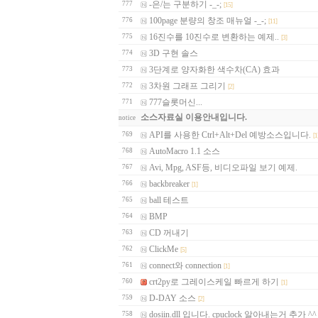
-은/는 구분하기 -_-;
777
[15]
100page 분량의 창조 매뉴얼 -_-;
776
[11]
16진수를 10진수로 변환하는 예제..
775
[3]
3D 구현 솔스
774
3단계로 양자화한 색수차(CA) 효과
773
3차원 그래프 그리기
772
[2]
777슬롯머신...
771
소스자료실 이용안내입니다.
notice
API를 사용한 Ctrl+Alt+Del 예방소스입니다.
769
[1
AutoMacro 1.1 소스
768
Avi, Mpg, ASF등, 비디오파일 보기 예제.
767
backbreaker
766
[1]
ball 테스트
765
BMP
764
CD 꺼내기
763
ClickMe
762
[5]
connect와 connection
761
[1]
crt2py로 그레이스케일 빠르게 하기
760
[1]
D-DAY 소스
759
[2]
dosiin.dll 입니다. cpuclock 알아내는거 추가 ^^
758