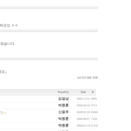
능하군요 ㅎㅎ
들었습니다..
요;;
GO TO THE TOP
Posted by
Date
H
김길남
2006/12/31
9095
박종훈
2006/04/16
9751
신용주
!)
2009/01/28
10066
[1]
박종훈
2006/06/07
7938
박종훈
2006/01/24
11218