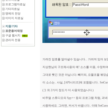
프로그램자료실
기타자료실
명예의 전당
이미지 자료실
지원/기타
표준용어재정
구글 웹서치
관리자 전용
가려진 암호를 알아낼수 있습니다... 가려져 있어 보일
지상현님의 구조체사용의 예! 소스를 이용, 수정하여
그대로 뺏긴 것은 아닙니다. 빼끼되, 요물조물 볶았습니
이 소스는.. 사실, [API시리즈]에 포함됩니다.. SetC
(그 외 2가지 정도가 더 사용되었습니다.)
비주얼 스튜디오의 Spy++ 등의 프로그램 처럼, 과녁처
사용하세요. 그러면, 커서가 바뀝니다.. 이때 SetCur