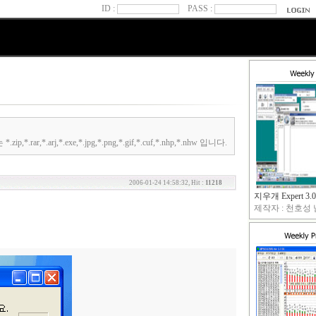
ID :
PASS :
.arj,*.exe,*.jpg,*.png,*.gif,*.cuf,*.nhp,*.nhw 입니다.
2006-01-24 14:58:32, Hit :
11218
지우개 Expert 3.0
제작자 : 천호성 님