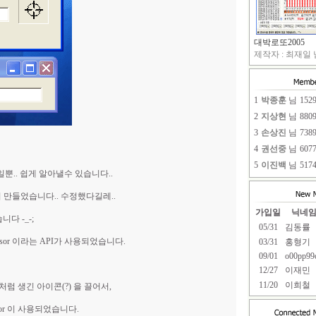
대박로또2005
제작자 : 최재일 님
1
박종훈
님
152
2
지상현
님
880
3
손상진
님
738
4
권선중
님
607
5
이진백
님
517
뿐.. 쉽게 알아낼수 있습니다..
 만들었습니다.. 수정했다길레..
가입일
닉네
다 -_-;
05/31
김동률
ursor 이라는 API가 사용되었습니다.
03/31
홍형기
09/01
o00pp99
12/27
이재민
11/20
이희철
럼 생긴 아이콘(?) 을 끌어서,
sor 이 사용되었습니다.