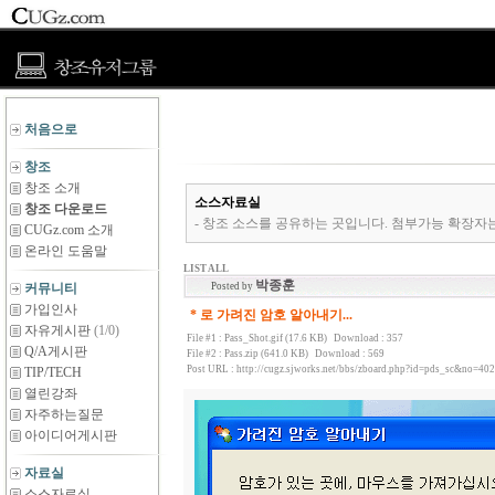
처음으로
창조
창조 소개
소스자료실
창조 다운로드
- 창조 소스를 공유하는 곳입니다. 첨부가능 확장자는 *.zip,*.rar,*
CUGz.com 소개
온라인 도움말
LIST ALL
박종훈
커뮤니티
Posted by
가입인사
* 로 가려진 암호 알아내기...
자유게시판
(1/0)
File #1 :
Pass_Shot.gif (17.6 KB)
Download : 357
Q/A게시판
File #2 :
Pass.zip (641.0 KB)
Download : 569
Post URL :
http://cugz.sjworks.net/bbs/zboard.php?id=pds_sc&no=402
TIP/TECH
열린강좌
자주하는질문
아이디어게시판
자료실
소스자료실