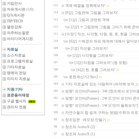
가입인사
객체 배열을 정복해보자!
115
[1]
자유게시판
(1/0)
[0강] 그림판에 그림을 그려보자!
114
Q/A게시판
[1강] 그림과 관련된 객체
113
TIP/TECH
열린강좌
[2강] ㅎ그림판에 그림을 그리기 위해 준
112
자주하는질문
[수정!] 직선, 사각형, 타원, 원, 호, 현을 그려
111
아이디어게시판
[0강] ㅎ배경의 좌표 체계에 대해서 알아보
110
[1강] 직선을 그려보자!
109
자료실
소스자료실
[2강] 사각형을 그려보자!
108
프로그램자료실
[3강] 타원을 그려보자! (원 포함)
107
기타자료실
[4강] 현, 호를 그려보자!
106
[4]
명예의 전당
호현계산기2 Rev2
105
[6]
이미지 자료실
기타 자료실에 있는 다람쥐어 (파악해 보자_)
104
지원/기타
맞짱! 포인터(Pointer) - 3부 [창조에서 포인터
103
표준용어재정
맞짱! 포인터(Pointer) - 2부 [C언어 포인터 
102
구글 웹서치
맞짱! 포인터(Pointer) - 1부 [C언어 들춰보자!]
101
관리자 전용
자연수들의 합 쉽게 구하는 방법(수학과 프로
100
창조입문 : 메모장 만들기
99
[2]
창조와 ActiveX (2)
98
창조와 ActiveX (1)
97