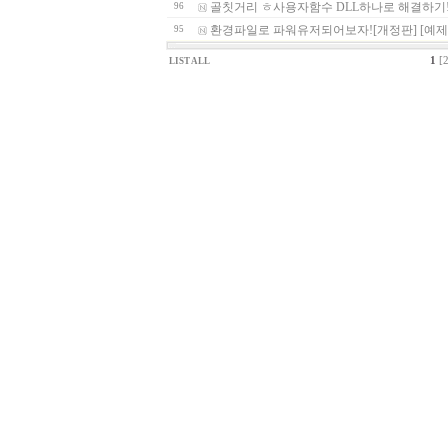
골칫거리 ㅎ사용자함수 DLL하나로 해결하기
96
환경파일로 파워유저되어보자![개정판] [예제/사
95
1
[2
LIST ALL