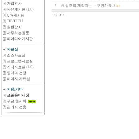
가입인사
창조의 제작자는 누구인가요..?
1
[10]
자유게시판
(1/0)
Q/A게시판
LIST ALL
TIP/TECH
열린강좌
자주하는질문
아이디어게시판
자료실
소스자료실
프로그램자료실
기타자료실
(1/0)
명예의 전당
이미지 자료실
지원/기타
표준용어재정
구글 웹서치
관리자 전용