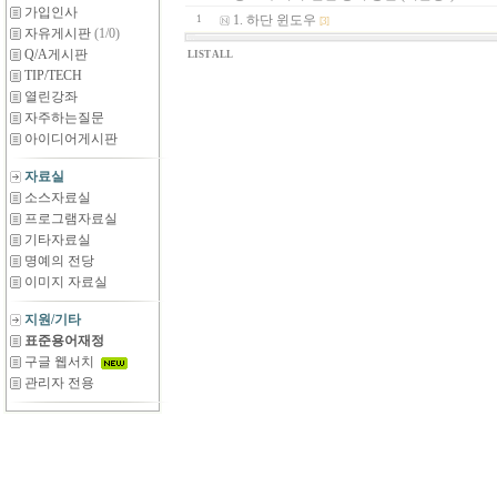
가입인사
1. 하단 윈도우
1
[3]
자유게시판
(1/0)
Q/A게시판
LIST ALL
TIP/TECH
열린강좌
자주하는질문
아이디어게시판
자료실
소스자료실
프로그램자료실
기타자료실
명예의 전당
이미지 자료실
지원/기타
표준용어재정
구글 웹서치
관리자 전용