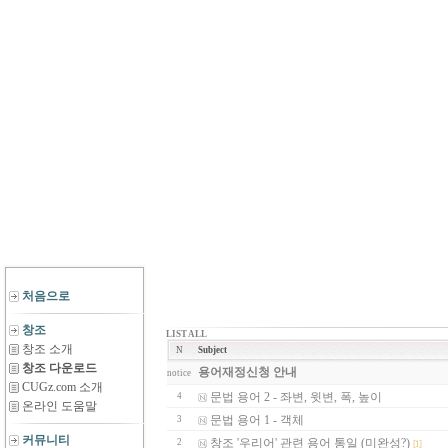
처음으로
창조
LIST ALL
창조 소개
N
Subject
창조 다운로드
용어재정신청 안내
notice
CUGz.com 소개
문법 용어 2 - 좌변, 윗변, 폭, 높이
4
온라인 도움말
문법 용어 1 - 객체
3
커뮤니티
창조 '우리어' 관련 용어 통일 (미완성?)
2
[1]