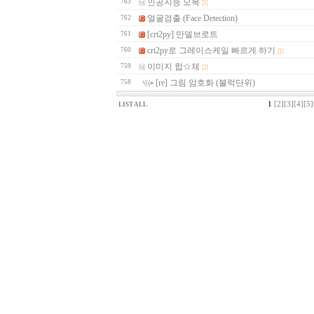
인공지능 오목
763
[1]
얼굴검출 (Face Detection)
762
[crt2py] 만델브로트
761
crt2py로 그레이스케일 빠르게 하기
760
[1]
이미지 합☆체
759
[2]
[re] 그림 암호화 (블럭단위)
758
1
[2]
[3]
[4]
[5]
LIST ALL