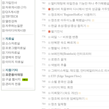
가입인사
멀티채팅에 파일전송 기능만 하나 추가해봤습
782
자유게시판
(2/0)
웹서버 처음부터 다시해서 반의 성공을 거두었
781
Q/A게시판
창조에서 'RegisterHotKey' 사용하기.
780
TIP/TECH
창조로 아두이노를 해봤습니다.
779
[2]
열린강좌
자주하는질문
한글 초성/중성/종성 합치기
778
[1]
아이디어게시판
필기인식
777
파일 <-> 비트맵 변환
776
자료실
반복문 속도 빠르게
775
소스자료실
[3]
프로그램자료실
행렬식 구하기
774
기타자료실
브레인퍽(Brainfuck) 인터프리터
773
명예의 전당
로렌즈 끌개
772
이미지 자료실
색범위 추출
771
지원/기타
그레이스케일, 채도맵, 안티에일리어스드 리
770
표준용어재정
ETF (Edge Tangent Flow)
769
구글 웹서치
소벨 윤곽선 검출
768
관리자 전용
이미지 90도 회전
767
지뢰찾기 (속도 개선)
766
[1]
창조에 파이썬 임베딩하기
765
[1]
창조 일체형
764