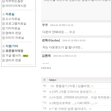
자주하는질문
아이디어게시판
자료실
소스자료실
프로그램자료실
꾸꾸
2004-05-30 PM 3:34:26
기타자료실
다운이 안돼네요...... 수고
명예의 전당
이미지 자료실
변혁수[nylon]
2004-05-30 PM 4:30:09
지원/기타
저는 다운로드가 잘 됩니다만..;
표준용어재정
구글 웹서치
김환욱
2004-06-15 PM 8:54:28
관리자 전용
ㅡㅡ;
LIST ALL
N
Subject
핸들찿기 [자동 ] 심플버젼,
782
[4]
(API..)각종 드라이브 정보얻기..
781
[3]
(수정판...)TIMER (따끈따끈... 지금 제작완료~
780
(희망프로젝트 -_-) 가짜 MDI -_-;
779
[6]
* 로 가려진 암호 알아내기...
778
[8]