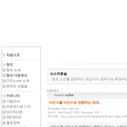
처음으로
창조
창조 소개
소스자료실
창조 다운로드
- 창조 소스를 공유하는 곳입니다. 첨부가능 확장자는 *.zip,*.rar,*
CUGz.com 소개
온라인 도움말
LIST ALL
nylon
커뮤니티
Posted by
가입인사
16진수를 10진수로 변환하는 예제..
자유게시판
(1/0)
Homepage :
http://cugz.com
Q/A게시판
File #2 :
16to10.zip (2.7 KB)
Download : 559
Post URL :
http://cugz.sjworks.net/bbs/zboard.php?id=pds_sc&no=199
TIP/TECH
열린강좌
16진수를 10진수로 변환하는 명령이 없어서, 사용자