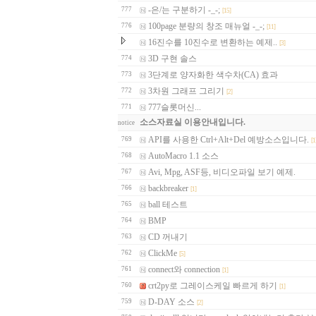
-은/는 구분하기 -_-;
777
[15]
100page 분량의 창조 매뉴얼 -_-;
776
[11]
16진수를 10진수로 변환하는 예제..
[3]
3D 구현 솔스
774
3단계로 양자화한 색수차(CA) 효과
773
3차원 그래프 그리기
772
[2]
777슬롯머신...
771
소스자료실 이용안내입니다.
notice
API를 사용한 Ctrl+Alt+Del 예방소스입니다.
769
[1
AutoMacro 1.1 소스
768
Avi, Mpg, ASF등, 비디오파일 보기 예제.
767
backbreaker
766
[1]
ball 테스트
765
BMP
764
CD 꺼내기
763
ClickMe
762
[5]
connect와 connection
761
[1]
crt2py로 그레이스케일 빠르게 하기
760
[1]
D-DAY 소스
759
[2]