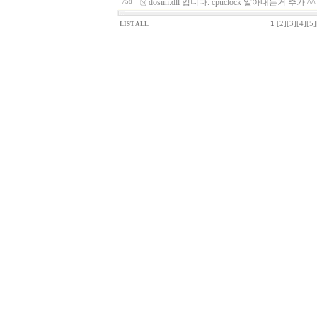
dosiin.dll 입니다. cpuclock 알아내는거 추가 ^^
758
1
[2]
[3]
[4]
[5]
LIST ALL