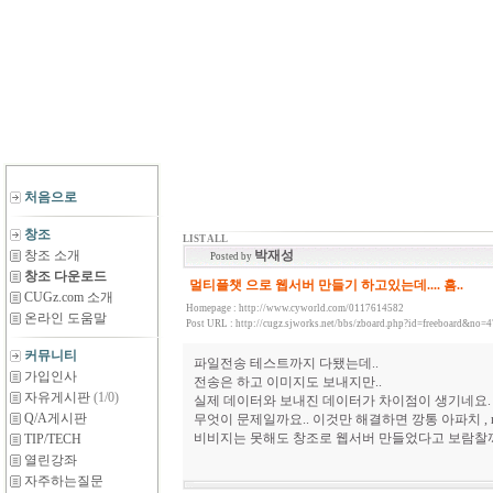
처음으로
창조
LIST ALL
창조 소개
박재성
Posted by
창조 다운로드
멀티플챗 으로 웹서버 만들기 하고있는데.... 흠..
CUGz.com 소개
Homepage :
http://www.cyworld.com/0117614582
온라인 도움말
Post URL :
http://cugz.sjworks.net/bbs/zboard.php?id=freeboard&no=
커뮤니티
파일전송 테스트까지 다됐는데..
가입인사
전송은 하고 이미지도 보내지만..
자유게시판
(1/0)
실제 데이터와 보내진 데이터가 차이점이 생기네요.
Q/A게시판
무엇이 문제일까요.. 이것만 해결하면 깡통 아파치 , n
비비지는 못해도 창조로 웹서버 만들었다고 보람찰꺼
TIP/TECH
열린강좌
자주하는질문