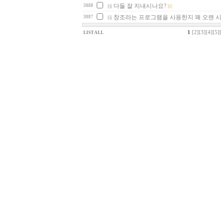
다들 잘 지내시나요?
3888
[6]
창조라는 프로그램을 사용한지 꽤 오랜 시
3887
1
[2]
[3]
[4]
[5]
LIST ALL