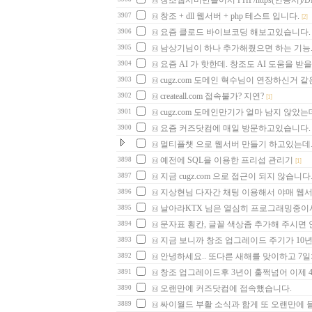
창조웹서버만들어서 PHP/https(인증서)/DB(p
창조 + dll 웹서버 + php 테스트 입니다.
3907
[2]
요즘 클로드 바이브코딩 해보고있습니다.
3906
남상기님이 하나 추가해줬으면 하는 기능..
3905
요즘 AI 가 핫한데. 창조도 AI 도움을 받
3904
cugz.com 도메인 혁수님이 연장하신거 같은
3903
createall.com 접속불가? 지연?
3902
[1]
cugz.com 도메인만기가 얼마 남지 않았는데
3901
요즘 커즈닷컴에 매일 방문하고있습니다.
3900
멀티플챗 으로 웹서버 만들기 하고있는데....
예전에 SQL을 이용한 프리섭 관리기
3898
[1]
지금 cugz.com 으로 접근이 되지 않습니다
3897
지상현님 다자간 채팅 이용해서 야매 웹
3896
날아라KTX 님은 열심히 프로그래밍중이
3895
문자표 횡칸, 글꼴 색상좀 추가해 주시면
3894
지금 보니까 창조 업그레이드 주기가 10
3893
안녕하세요.. 또다른 새해를 맞이하고 7일
3892
창조 업그레이드후 3년이 훌쩍넘어 이제 
3891
오랜만에 커즈닷컴에 접속했습니다.
3890
싸이월드 부활 소식과 함게 또 오랜만에 
3889