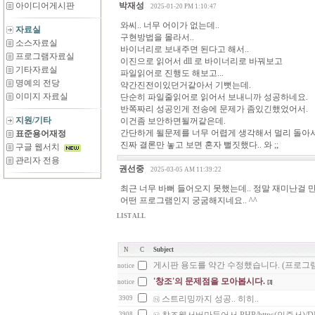
아이디어게시판
박재성
2025-01-20 PM 1:10:47
와씨.. 너무 어이가 없는데..
자료실
구현방법을 몰라서..
소스자료실
바이너리로 보내주면 된다고 해서..
프로그램자료실
이진으로 읽어서 dll 로 바이너리로 바꿔보고
기타자료실
파일읽어로 진행도 해보고...
명예의 전당
약간진전이있던거같아서 기뻣는데.
이미지 자료실
단순히 파일줄읽어로 읽어서 보내니까 성공하네요.
반쪽짜리 성공인게 전송에 문제가 좀있긴했었어서.
지원/기타
이건좀 보안하면될꺼같은데.
간단하게 될문제를 너무 어렵게 생각해서 멀리 돌아서
표준용어재정
진짜 결론만 놓고 보면 혼자 뻘짓했다.. 와 ;;
구글 웹서치
관리자 전용
권선중
2025-03-05 AM 11:39:22
최근 너무 바뻐 들어오지 못했는데.. 정말 재미난걸 만드
어떤 프로그램인지 궁굼해지네요.. ^^
LIST ALL
N
C
Subject
게시판 용도를 약간 수정했습니다. (프로그램
notice
'창조'의 문제점을 모아봅시다.
notice
[3]
스트리밍까지 성공.. 히히..
3909
3908