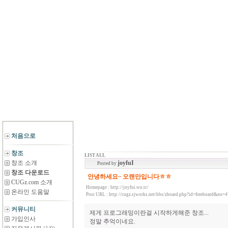
처음으로
창조
LIST ALL
창조 소개
joyfuI
Posted by
창조 다운로드
안녕하세요~ 오랜만입니다ㅎㅎ
CUGz.com 소개
Homepage :
http://joyfui.wo.tc/
온라인 도움말
Post URL :
http://cugz.sjworks.net/bbs/zboard.php?id=freeboard&no=
커뮤니티
제게 프로그래밍이란걸 시작하게해준 창조...
가입인사
정말 추억이네요.