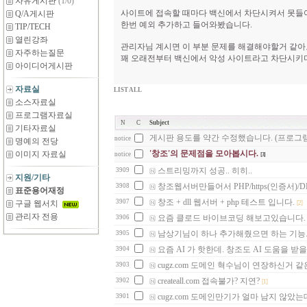
자유게시판
(1/0)
사이트에 접속할 때마다 백신에서 차단시켜서 못들
Q/A게시판
한번 예외 추가하고 들어와봤습니다.
TIP/TECH
열린강좌
관리자님 계시면 이 부분 문제를 해결해야할거 같아
자주하는질문
꽤 오래전부터 백신에서 악성 사이트라고 차단시키더
아이디어게시판
자료실
LIST ALL
소스자료실
프로그램자료실
N
C
Subject
기타자료실
게시판 용도를 약간 수정했습니다. (프로그램
notice
명예의 전당
'창조'의 문제점을 모아봅시다.
이미지 자료실
notice
[3]
스트리밍까지 성공.. 히히..
3909
지원/기타
창조웹서버만들어서 PHP/https(인증서)/DB(p
3908
표준용어재정
창조 + dll 웹서버 + php 테스트 입니다.
3907
구글 웹서치
[2]
관리자 전용
요즘 클로드 바이브코딩 해보고있습니다.
3906
남상기님이 하나 추가해줬으면 하는 기능..
3905
요즘 AI 가 핫한데. 창조도 AI 도움을 받
3904
cugz.com 도메인 혁수님이 연장하신거 같은
3903
createall.com 접속불가? 지연?
3902
[1]
cugz.com 도메인만기가 얼마 남지 않았는데
3901