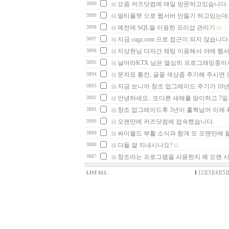
요즘 커즈닷컴에 매일 방문하고있습니다.
3900
멀티플챗 으로 웹서버 만들기 하고있는데....
3899
예전에 SQL을 이용한 프리섭 관리기
3898
[1]
지금 cugz.com 으로 접근이 되지 않습니다
3897
지상현님 다자간 채팅 이용해서 야매 웹
3896
날아라KTX 님은 열심히 프로그래밍중이
3895
문자표 횡칸, 글꼴 색상좀 추가해 주시면
3894
지금 보니까 창조 업그레이드 주기가 10
3893
안녕하세요.. 또다른 새해를 맞이하고 7일
3892
창조 업그레이드후 3년이 훌쩍넘어 이제 
3891
오랜만에 커즈닷컴에 접속했습니다.
3890
싸이월드 부활 소식과 함게 또 오랜만에 
3889
다들 잘 지내시나요?
3888
[6]
창조라는 프로그램을 사용한지 꽤 오랜 시
3887
1
[2]
[3]
[4]
[5]
LIST ALL