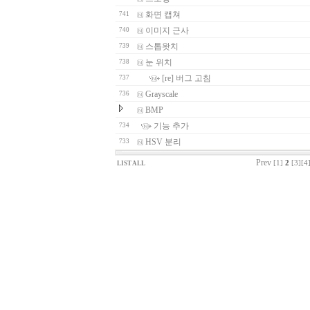
화면 캡쳐
741
이미지 근사
740
스톱왓치
739
눈 위치
738
[re] 버그 고침
737
Grayscale
736
BMP
기능 추가
734
HSV 분리
733
Prev
[1]
2
[3]
[4
LIST ALL