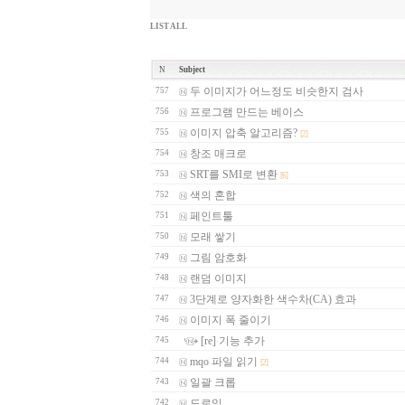
LIST ALL
N
Subject
두 이미지가 어느정도 비슷한지 검사
757
프로그램 만드는 베이스
756
이미지 압축 알고리즘?
755
[2]
창조 매크로
754
SRT를 SMI로 변환
753
[6]
색의 혼합
752
페인트툴
751
모래 쌓기
750
그림 암호화
749
랜덤 이미지
748
3단계로 양자화한 색수차(CA) 효과
747
이미지 폭 줄이기
746
[re] 기능 추가
745
mqo 파일 읽기
744
[2]
일괄 크롭
743
드로잉
742