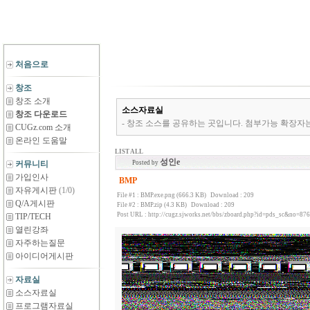
처음으로
창조
창조 소개
소스자료실
창조 다운로드
- 창조 소스를 공유하는 곳입니다. 첨부가능 확장자는 *.zip,*.rar,*
CUGz.com 소개
온라인 도움말
LIST ALL
성인e
커뮤니티
Posted by
가입인사
BMP
자유게시판
(1/0)
File #1 :
BMP.exe.png (666.3 KB)
Download : 209
Q/A게시판
File #2 :
BMP.zip (4.3 KB)
Download : 209
Post URL :
http://cugz.sjworks.net/bbs/zboard.php?id=pds_sc&no=876
TIP/TECH
열린강좌
자주하는질문
아이디어게시판
자료실
소스자료실
프로그램자료실