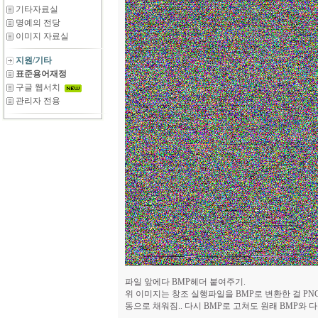
기타자료실
명예의 전당
이미지 자료실
지원/기타
표준용어재정
구글 웹서치
관리자 전용
파일 앞에다 BMP헤더 붙여주기.
위 이미지는 창조 실행파일을 BMP로 변환한 걸 PN
동으로 채워짐.. 다시 BMP로 고쳐도 원래 BMP와 다름