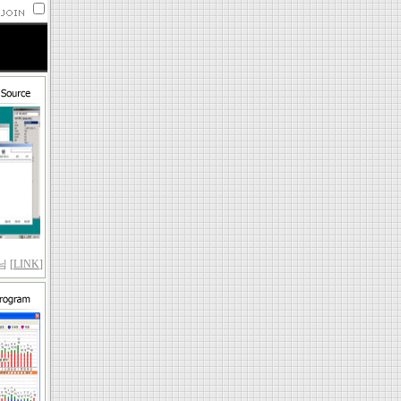
 [
LINK
]