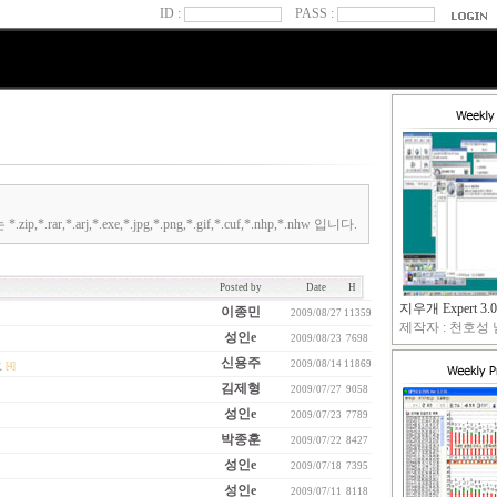
ID :
PASS :
.arj,*.exe,*.jpg,*.png,*.gif,*.cuf,*.nhp,*.nhw 입니다.
Posted by
Date
H
지우개 Expert 3.0
이종민
2009/08/27
11359
제작자 : 천호성 님
성인e
2009/08/23
7698
신용주
上
2009/08/14
11869
[4]
김제형
2009/07/27
9058
성인e
2009/07/23
7789
박종훈
2009/07/22
8427
성인e
2009/07/18
7395
성인e
2009/07/11
8118