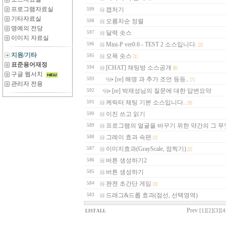
프로그램자료실
캡처기
599
기타자료실
오름차순 정렬
598
명예의 전당
달력 솟스
597
이미지 자료실
Mini-P ver0.6 - TEST 2 소스입니다.
596
[2]
지원/기타
오목 솟스
595
[1]
표준용어재정
[CHAT] 채팅방 소스공개
594
[8]
구글 웹서치
[re] 해명 과 추가 조언 등등..
593
[7]
관리자 전용
[re] 박재성님의 질문에 대한 답변요약
592
케릭터 체팅 기본 소스입니다..
591
[9]
이진 쓰고 읽기
590
프로그램의 얼굴을 바꾸기 위한 약간의 그 무엇
589
그레이 효과 속편
588
[2]
이미지효과(GrayScale, 점찍기)
587
[2]
버튼 생성하기2
586
버튼 생성하기
585
완젼 초간단 게임
584
[3]
드래그&드롭 효과(점선, 선택영역)
583
Prev
[1]
[2]
[3]
[4
LIST ALL