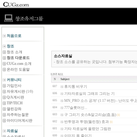
처음으로
창조
창조 소개
소스자료실
창조 다운로드
- 창조 소스를 공유하는 곳입니다. 첨부가능 확장자는 *.zip,*.rar,*
CUGz.com 소개
온라인 도움말
LIST ALL
커뮤니티
N
Subject
가입인사
휴지통 비우기
607
자유게시판
(1/0)
기타자료실의 그래프 그리는 기
606
Q/A게시판
MN_PRO 소스 공개! (1.17 버전) - 난이도 中
605
TIP/TECH
777슬롯머신...
604
열린강좌
자주하는질문
구 그리기 솟스&알고리슴(즘,듬)
603
[1]
아이디어게시판
반투명과 투명(뚫린창) 효과
602
[1]
기타 자료실에 올렸던 그림판
601
자료실
이미지 폭 줄이기
600
소스자료실