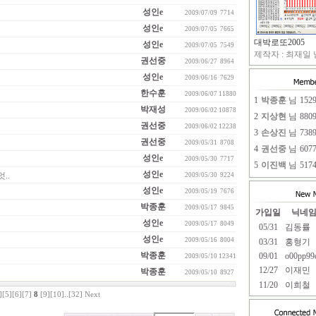
성인e
2009/07/09
7714
성인e
2009/07/05
7665
대박로또2005
성인e
2009/07/05
7549
제작자 : 최재일 님
권선중
2009/06/27
8964
성인e
2009/06/16
7629
한수훈
2009/06/07
11880
1
박종훈
님
152
박재성
2009/06/02
10878
2
지상현
님
880
권선중
2009/06/02
12238
3
손상진
님
738
권선중
2009/05/31
8708
4
권선중
님
607
성인e
2009/05/30
7717
5
이진백
님
517
성인e
..
2009/05/30
9224
성인e
2009/05/19
7676
박종훈
2009/05/17
9845
가입일
닉네
성인e
2009/05/17
8049
05/31
김동률
성인e
2009/05/16
8004
03/31
홍형기
박종훈
09/01
o00pp99
2009/05/10
12341
12/27
이재민
박종훈
2009/05/10
8927
11/20
이희철
]
[5]
[6]
[7]
8
[9]
[10]
..
[32]
Next