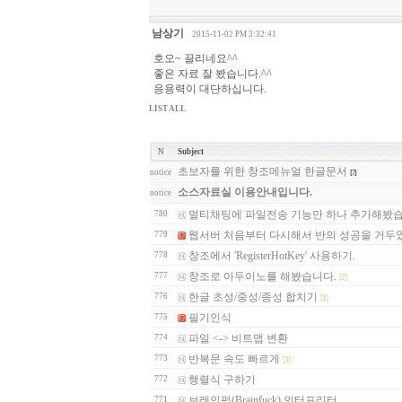
남상기
2015-11-02 PM 3:32:41
호오~ 끌리네요^^
좋은 자료 잘 봤습니다.^^
응용력이 대단하십니다.
LIST ALL
N
Subject
초보자를 위한 창조메뉴얼 한글문서
notice
[7]
소스자료실 이용안내입니다.
notice
멀티채팅에 파일전송 기능만 하나 추가해봤습
780
웹서버 처음부터 다시해서 반의 성공을 거두었
779
창조에서 'RegisterHotKey' 사용하기.
778
창조로 아두이노를 해봤습니다.
777
[2]
한글 초성/중성/종성 합치기
776
[1]
필기인식
775
파일 <-> 비트맵 변환
774
반복문 속도 빠르게
773
[3]
행렬식 구하기
772
브레인퍽(Brainfuck) 인터프리터
771