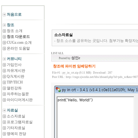
처음으로
창조
창조 소개
소스자료실
창조 다운로드
- 창조 소스를 공유하는 곳입니다. 첨부가능 확장자는 *.zip,*.rar,*
CUGz.com 소개
온라인 도움말
LIST ALL
성인e
커뮤니티
Posted by
가입인사
창조에 파이썬 임베딩하기
자유게시판
File #1 :
py_in_crt.zip (9.11 MB)
Download : 287
Q/A게시판
Post URL :
http://cugz.sjworks.net/bbs/zboard.php?id=pds_sc&no=907
TIP/TECH
열린강좌
자주하는질문
아이디어게시판
자료실
소스자료실
프로그램자료실
기타자료실
명예의 전당