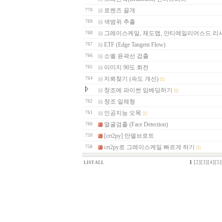
로렌즈 끌개
770
색범위 추출
769
그레이스케일, 채도맵, 안티에일리어스드 리
768
ETF (Edge Tangent Flow)
767
소벨 윤곽선 검출
766
이미지 90도 회전
765
지뢰찾기 (속도 개선)
764
[1]
창조에 파이썬 임베딩하기
[1]
창조 일체형
762
인공지능 오목
761
[1]
얼굴검출 (Face Detection)
760
[crt2py] 만델브로트
759
crt2py로 그레이스케일 빠르게 하기
758
[1]
1
[2]
[3]
[4]
[5]
LIST ALL