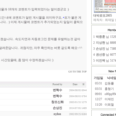
시물과 18개의 코멘트가 입력되었다는 말이겠군요 :)
대박로또2005
2시간 내에 코멘트가 달린 게시물을 의미하구요,
표가 붙은 게
*
제작자 : 최재일 님
니다.. :) 이제 게시물에 코멘트가 추가되었는지 일일이 클릭으
1
박종훈
님
152
라졌습니다.. 속도지연과 자동로그인 문제를 유발하는것 같아
2
지상현
님
880
 알려준답니다.. 귀찮지만, 자주 확인하는 버릇 같도록 해요~^^
3
손상진
님
738
4
권선중
님
607
시간있을때, 좀 많이 수정하겠습니다 :)
5
이진백
님
517
GO TO THE TOP
가입일
닉네
05/31
김동률
Posted by
Date
H
03/31
홍형기
변혁수
2004/08/05
6944
09/01
o00pp99
변혁수
2004/08/01
6784
12/27
이재민
창조신화
2003/01/31
5279
11/20
이희철
손상진
2014/07/05
5489
nylon
2002/09/25
6584