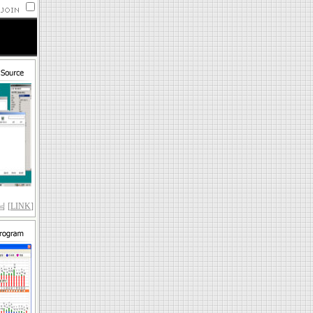
 [
LINK
]