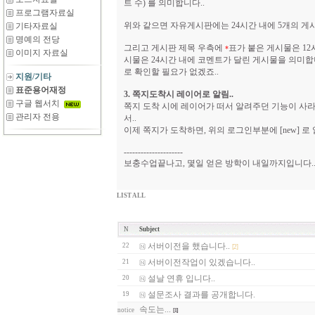
트 수) 를 의미합니다..
프로그램자료실
위와 같으면 자유게시판에는 24시간 내에 5개의 게
기타자료실
명예의 전당
그리고 게시판 제목 우측에
표가 붙은 게시물은 1
*
이미지 자료실
시물은 24시간 내에 코멘트가 달린 게시물을 의미합
로 확인할 필요가 없겠죠..
지원/기타
표준용어재정
3. 쪽지도착시 레이어로 알림..
구글 웹서치
쪽지 도착 시에 레이어가 떠서 알려주던 기능이 사
관리자 전용
서..
이제 쪽지가 도착하면, 위의 로그인부분에 [new] 로
---------------------
보충수업끝나고, 몇일 얻은 방학이 내일까지입니다.. 
LIST ALL
N
Subject
서버이전을 했습니다..
22
[2]
서버이전작업이 있겠습니다..
21
설날 연휴 입니다..
20
설문조사 결과를 공개합니다.
19
속도는...
notice
[1]