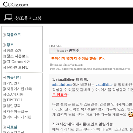
처음으로
창조
LIST ALL
창조 소개
변혁수
Posted by
창조 다운로드
홈페이지 몇가지 수정을 했습니다..
CUGz.com 소개
Homepage :
http://cugz.com
온라인 도움말
Post URL :
http://cugz.sjworks.net/bbs/zboard.php?id=notice&no=36
커뮤니티
1. visualEditor 의 장착.
가입인사
miniwini.com
에서 배포하는
visualEditor
를 장착하였습
자유게시판
(1/0)
작성할 수 있을것 같네요 :) 아, 게시물 작성할때 기
Q/A게시판
로 안되요
~
TIP/TECH
다른 설명은 필요가 없을만큼, 간결한 인터페이스를 자
열린강좌
아, 그리고 강력한 복사&붙여넣기 기능이 있죠.. 웹
자주하는질문
게 입력이 된답니다~ 이모티콘 기능도 재밌구요..
아이디어게시판
2. 24시간 내의 게시물/코멘트 알림기능..
자료실
메뉴의 게시판 링크마다..
(5/18)
과 같이, 조그만한 
소스자료실