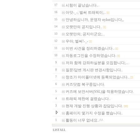
시험이 끝났습니다..
17
아앗-_-; 벌써 트래픽이;..
16
[1]
안녕하십니까, 운영자 nylon입니다,,
15
오랫만의 공지입니다..
14
[1]
오랫만의; 공지이군요;...
13
우아; 벌써!-_-
12
[1]
이번 사건을 정리하겠습니다..
11
[1]
자동로그인을 수정하였습니다.
10
[1]
저와 함께 강좌하실분을 모집합니다;...
9
질문/답변 게시판 변경사항입니다..
8
창조가 마이폴더넷에 등록되었습니다..
7
[2]
커즈닷컴 복구중입니다.
6
커즈에 보안서버(SSL)을 적용하였습니다.
5
트래픽 제한에 걸렸습니다..
4
현재 개발 진행 상황과 잡담입니다.
3
[10]
홈페이지 몇가지 수정을 했습니다..
활동이 너무 없네요..^^
1
LIST ALL