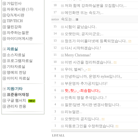
가입인사
저와 함께 강좌하실분을 모집합니다;...
18
자유게시판
(1/0)
메인화면 뜨는 속도가;...
17
Q/A게시판
속도는...
notice
[1]
TIP/TECH
열린강좌
시험이 끝났습니다..
15
자주하는질문
오랫만의; 공지이군요;...
14
아이디어게시판
창조가 마이폴더넷에 등록되었습니다..
13
[2]
다시 시작하겠습니다.!
12
자료실
소스자료실
Merry Christmas!
11
프로그램자료실
이번 사건을 정리하겠습니다..
10
[1]
기타자료실
우아; 벌써!-_-
9
[1]
명예의 전당
안녕하십니까, 운영자 nylon입니다,,
8
이미지 자료실
부운영자 추가공지입니다!
7
지원/기타
핫;;핫;;-_-죄송합니다;;
6
표준용어재정
민족의 명절 추석입니다..!
5
구글 웹서치
질문/답변 게시판 변경사항입니다..
4
관리자 전용
리뉴얼은...
3
오랫만의 공지입니다..
2
[1]
자동로그인을 수정하였습니다.
1
[1]
LIST ALL