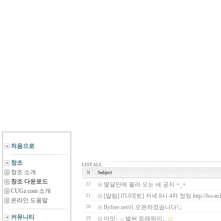
처음으로
창조
LIST ALL
창조 소개
N
Subject
창조 다운로드
몇달만에 올라 오는 새 공지 +_+
22
CUGz.com 소개
[알림] 05.03[토] 저녁 8시 4차 정팅 http://hwan13
21
온라인 도움말
Byfree.net이 오픈하였습니다!;;
20
커뮤니티
아앗-_-; 벌써 트래픽이;..
19
[1]