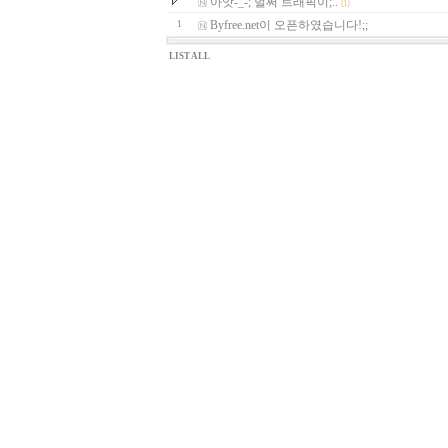
아앗-_-; 벌써 트래픽이;..
[1]
Byfree.net이 오픈하였습니다!;;
1
LIST ALL