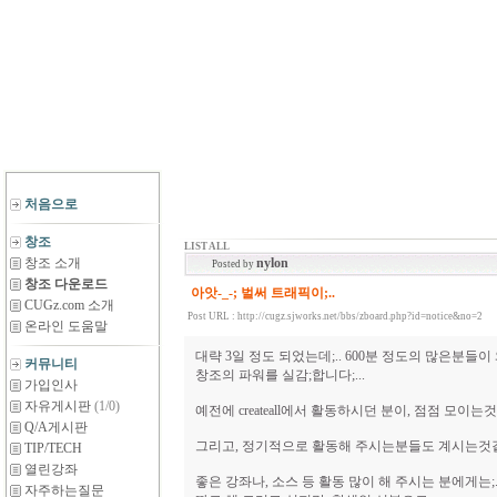
처음으로
창조
LIST ALL
창조 소개
nylon
Posted by
창조 다운로드
아앗-_-; 벌써 트래픽이;..
CUGz.com 소개
Post URL :
http://cugz.sjworks.net/bbs/zboard.php?id=notice&no=2
온라인 도움말
대략 3일 정도 되었는데;.. 600분 정도의 많은분들이 와
커뮤니티
창조의 파워를 실감;합니다;...
가입인사
자유게시판
(1/0)
예전에 createall에서 활동하시던 분이, 점점 모이는것
Q/A게시판
그리고, 정기적으로 활동해 주시는분들도 계시는것같고
TIP/TECH
열린강좌
좋은 강좌나, 소스 등 활동 많이 해 주시는 분에게는;..
자주하는질문