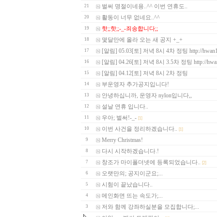
벌써 명절이네용..^^ 이번 연휴도..
21
활동이 너무 없네요..^^
20
핫;;핫;;-_-죄송합니다;;
19
몇달만에 올라 오는 새 공지 +_+
18
[알림] 05.03[토] 저녁 8시 4차 정팅 http://hwan13
17
[알림] 04.26[토] 저녁 8시 3.5차 정팅 http://hwan
16
[알림] 04.12[토] 저녁 8시 2차 정팅
15
부운영자 추가공지입니다!
14
안녕하십니까, 운영자 nylon입니다,,
13
설날 연휴 입니다..
12
우아; 벌써!-_-
11
[1]
이번 사건을 정리하겠습니다..
10
[1]
Merry Christmas!
9
다시 시작하겠습니다.!
8
창조가 마이폴더넷에 등록되었습니다..
7
[2]
오랫만의; 공지이군요;...
6
시험이 끝났습니다..
5
메인화면 뜨는 속도가;...
4
저와 함께 강좌하실분을 모집합니다;...
3