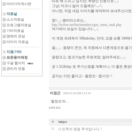
따로 해 드리고 싶지만; 학생인 신분으로-_-;
아이디어게시판
그냥; 마크나 달아 드릴께요^ㅡ^;
아니면, 직접 네임 이미지를 제작하여 보내주신다면, 
자료실
소스자료실
참!-_-; 멤버리스트는;..
http://byfree.net/bin/member/cguy_mem_rank.php
프로그램자료실
여기에서 보실수 있습니다.-_-;
기타자료실
명예의 전당
이 계정 트래픽이 500mb/day; 인데; 요즘 보통 100메
이미지 자료실
움;-_-.. 용량이 큰건, 제 차원에서 다른계정으로 옮
지원/기타
용량크고, 링크가능한 무료계정; 알려주세요-_-;..
표준용어재정
구글 웹서치
곧 1.5GB/day 로 추가신청할 계획이니, 더 좋은 환
관리자 전용
공지는 이만 줄이고~ 즐창조~ 합시닷~!
이경근
2003-01-05 PM 4:13:34
'즐창조'라...
LIST ALL
N
Subject
민족의 명절 추석입니다..!
22