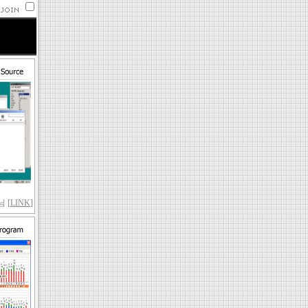
 [
LINK
]