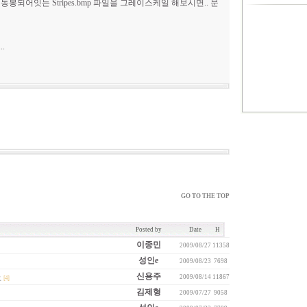
되어잇는 Stripes.bmp 파일을 그레이스케일 해보시면.. 문
.
GO TO THE TOP
Posted by
Date
H
이종민
2009/08/27
11358
성인e
2009/08/23
7698
신용주
上
2009/08/14
11867
[4]
김제형
2009/07/27
9058