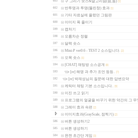
구 그리기 솟스&알고리슴(즘,듬)
603
[1]
반투명과 투명(뚫린창) 효과
602
[1]
기타 자료실에 올렸던 그림판
601
이미지 폭 줄이기
600
캡처기
599
오름차순 정렬
598
달력 솟스
597
Mini-P ver0.6 - TEST 2 소스입니다.
596
[2]
오목 솟스
595
[1]
[CHAT] 채팅방 소스공개
594
[8]
[re] 해명 과 추가 조언 등등..
593
[7]
[re] 박재성님의 질문에 대한 답변요약
592
케릭터 체팅 기본 소스입니다..
591
[9]
이진 쓰고 읽기
590
프로그램의 얼굴을 바꾸기 위한 약간의 그 무엇
589
그레이 효과 속편
588
[2]
이미지효과(GrayScale, 점찍기)
[2]
버튼 생성하기2
586
버튼 생성하기
585
완젼 초간단 게임
584
[3]