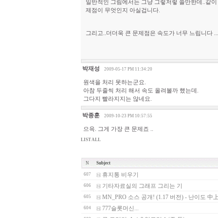
일반적인 그림에서는 그냥 그렇저렇 쓸만한데..같이 동봉
제점이 무엇인지 아실겁니다.
그리고..더더욱 큰 문제점은 속도가 너무 느립니다 ....
박재성
2009-05-17 PM 11:34:20
원색을 처리 못하는군요.
아참 두줄씩 처리 해서 속도 올려볼까 했는데.
그다지 빨라지지는 않네요.
박종훈
2009-10-23 PM 10:57:55
으윽. 그게 가장 큰 문제죠 ..
LIST ALL
N
Subject
휴지통 비우기
607
기타자료실의 그래프 그리는 기
606
MN_PRO 소스 공개! (1.17 버전) - 난이도 中
605
777슬롯머신...
604