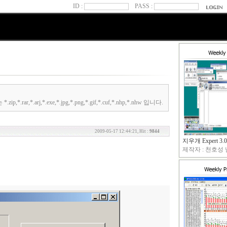
ID :
PASS :
.arj,*.exe,*.jpg,*.png,*.gif,*.cuf,*.nhp,*.nhw 입니다.
2009-05-17 12:44:21, Hit :
9844
지우개 Expert 3.0
제작자 : 천호성 님