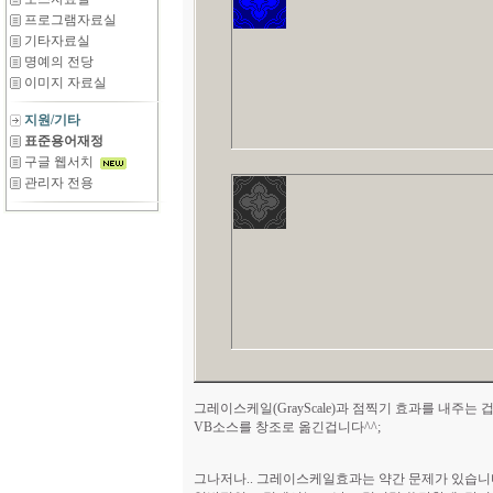
프로그램자료실
기타자료실
명예의 전당
이미지 자료실
지원/기타
표준용어재정
구글 웹서치
관리자 전용
그레이스케일(GrayScale)과 점찍기 효과를 내주는 
VB소스를 창조로 옮긴겁니다^^;
그나저나.. 그레이스케일효과는 약간 문제가 있습니