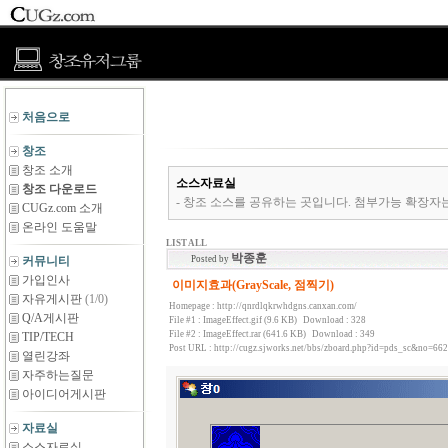
처음으로
창조
창조 소개
소스자료실
창조 다운로드
- 창조 소스를 공유하는 곳입니다. 첨부가능 확장자는 *.zip,*.rar,*
CUGz.com 소개
온라인 도움말
LIST ALL
박종훈
커뮤니티
Posted by
가입인사
이미지효과(GrayScale, 점찍기)
자유게시판
(1/0)
Homepage :
http://qnrdlqkrwhdgns.canxan.com/
Q/A게시판
File #1 :
ImageEffect.gif (9.6 KB)
Download : 328
File #2 :
ImageEffect.rar (641.6 KB)
Download : 349
TIP/TECH
Post URL :
http://cugz.sjworks.net/bbs/zboard.php?id=pds_sc&no=662
열린강좌
자주하는질문
아이디어게시판
자료실
소스자료실