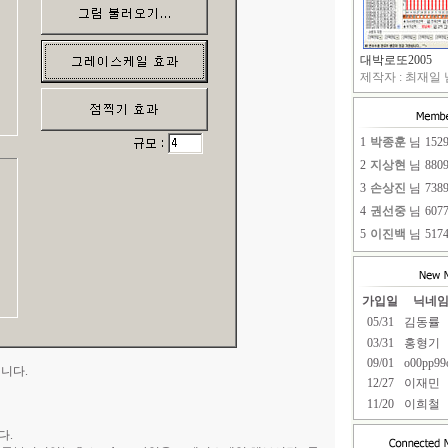
대박로또2005
제작자 : 최재일 님
1
박종훈
님
152
2
지상현
님
880
3
손상진
님
738
4
권선중
님
607
5
이진백
님
517
가입일
닉네
05/31
김동률
03/31
홍형기
09/01
o00pp99
겁니다.
12/27
이재민
11/20
이희철
다.