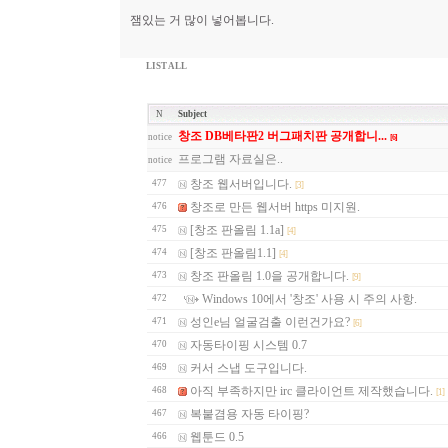
잼있는 거 많이 넣어봅니다.
LIST ALL
N
Subject
창조 DB베타판2 버그패치판 공개합니...
notice
[6]
프로그램 자료실은..
notice
창조 웹서버입니다.
477
[3]
창조로 만든 웹서버 https 미지원.
476
[창조 판올림 1.1a]
475
[4]
[창조 판올림1.1]
474
[4]
창조 판올림 1.0을 공개합니다.
473
[9]
Windows 10에서 '창조' 사용 시 주의 사항.
472
성인e님 얼굴검출 이런건가요?
471
[6]
자동타이핑 시스템 0.7
470
커서 스냅 도구입니다.
469
아직 부족하지만 irc 클라이언트 제작했습니다.
468
[1]
복붙겸용 자동 타이핑?
467
웹툰드 0.5
466