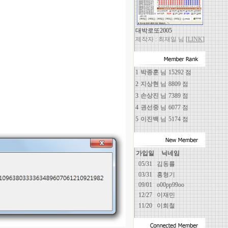
대박로또2005
제작자 : 최재일 님 [
LINK
]
1
박종훈
님
15292 점
2
지상현
님
8809 점
3
손상진
님
7389 점
4
권선중
님
6077 점
5
이진백
님
5174 점
가입일
닉네임
05/31
김동률
03/31
홍형기
09/01
o00pp99oo
12/27
이재민
11/20
이희철