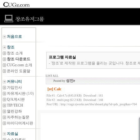
처음으로
창조
창조 소개
프로그램 자료실
창조 다운로드
- '창조'로 제작된 프로그램을 올리는 곳입니다. 창조로 
CUGz.com 소개
온라인 도움말
LIST ALL
성인e
커뮤니티
Posted by
가입인사
[re] Calc
자유게시판
(1/0)
File #1 :
Calc4.7z (645.8 KB)
Download : 161
Q/A게시판
File #2 :
multi.png (62.2 KB)
Download : 148
Post URL :
http://cugz.sjworks.net/bbs/zboard.php?id=pds_prog&no=704
TIP/TECH
열린강좌
자주하는질문
아이디어게시판
자료실
소스자료실