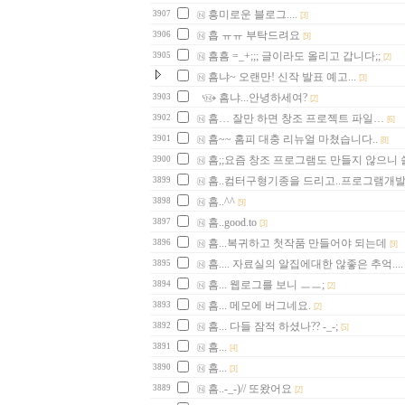
흥미로운 블로그....
3907
[3]
흡 ㅠㅠ 부탁드려요
3906
[9]
흠흠 =_+;;; 글이라도 올리고 갑니다;;
3905
[2]
흠냐~ 오랜만! 신작 발표 예고...
[3]
흠냐...안녕하세여?
3903
[2]
흠… 잘만 하면 창조 프로젝트 파일…
3902
[6]
흠~~ 홈피 대충 리뉴얼 마쳤습니다..
3901
[8]
흠;;요즘 창조 프로그램도 만들지 않으니 쓸쓸.
3900
흠..컴터구형기종을 드리고..프로그램개발좀
3899
흠..^^
3898
[9]
흠..good.to
3897
[3]
흠...복귀하고 첫작품 만들어야 되는데
3896
[9]
흠.... 자료실의 알집에대한 않좋은 추억....
3895
흠... 웹로그를 보니 ㅡㅡ;
3894
[2]
흠... 메모에 버그네요.
3893
[2]
흠... 다들 잠적 하셨나?? -_-;
3892
[5]
흠...
3891
[4]
흠...
3890
[3]
흠..-_-)// 또왔어요
3889
[2]