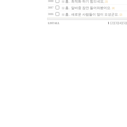
흠.. 최적화 하기 힘드네요;
3888
[3]
흠.. 알바중 잠깐 들어와봤어요.
3887
[4]
흠.. 새로운 사람들이 많이 오셨군요.
3886
[2]
1
[2]
[3]
[4]
[5]
LIST ALL