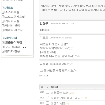
여기서 그만~ 진행 70% 디자인 10% 현재 순조롭게
자료실
위에 쓴것들은 일단 거의 다 개발이 성공하거나 끝
소스자료실
프로그램자료실
기타자료실
강현구
2003-04-07 AM 10:21:42
명예의 전당
ddr;;;;;;;;
이미지 자료실
미도르
지원/기타
2003-04-07 PM 9:07:42
표준용어재정
폐인들에게 인기만점!!
구글 웹서치
탁탁탁탁탁탁탁탁....^-^;;;;;
관리자 전용
[죄송합니다]
아무튼 디자인은, 맡겨주세요^-^
김환욱
2003-04-08 AM 8:27:42
그 dll 파일공개좀 해주세요.^^
LIST ALL
N
C
Subject
힘들때 보면...
3910
[6]
히히 기분 좋당....라디오.
3909
[5]
흥이 상황
3908
[4]