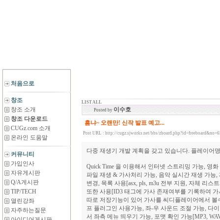
처음으로
창조
LIST ALL
창조 소개
이수호
Posted by
창조 다운로드
흠냐~ 오랜만! 신작 발표 예고...
CUGz.com 소개
Post URL :
http://cugz.sjworks.net/bbs/zboard.php?id=freeboard&no=
온라인 도움말
다중 재생기 개발 계획을 갖고 있습니다. 플레이어명은 
커뮤니티
가입인사
Quick Time 을 이용해서 인터넷 스트리밍 가능, 영
자유게시판
파일 재생 & 가사처리 가능, 음악 실시간 재생 가능
Q/A게시판
변경, 목록 사용[asx, pls, m3u 전부 지원, 자체
TIP/TECH
또한 사용[ID3 태그에 가사 존재여부를 기록하여 가사를
따로 저장기능이 있어 가사를 씨디플레이어에서 볼수있
열린강좌
프 플러그인 사용가능, 좌-우 사운드 조절 가능, 다
자주하는질문
서 좌측 메뉴 띄우기 가능, 포맷 확인 가능[MP3, WAV
아이디어게시판