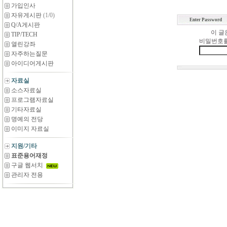
가입인사
자유게시판
(1/0)
Enter Password
Q/A게시판
이 글
TIP/TECH
비밀번호를
열린강좌
자주하는질문
아이디어게시판
자료실
소스자료실
프로그램자료실
기타자료실
명예의 전당
이미지 자료실
지원/기타
표준용어재정
구글 웹서치
관리자 전용