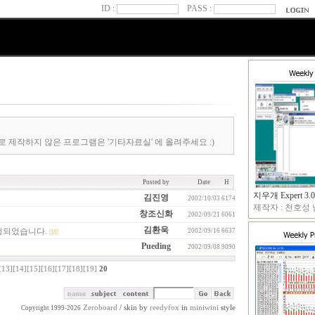
ID :
PASS :
로 제작하지 않은 프로그램은 '기타자료실' 에 올려주세요 :)
Posted by
Date
H
지우개 Expert 3.0
김진영
2002/10/03
6174
제작자 : 천호성 님
창조신화
2002/09/21
6061
김환욱
 수정되었습니다.
2002/09/16
6637
[18]
Pueding
2002/09/08
9090
[13]
[14]
[15]
[16]
[17]
[18]
[19]
20
Zeroboard
/ skin by
reedyfox
in
miniwini
style
Copyright 1999-2026