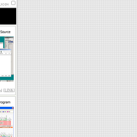
 [
LINK
]