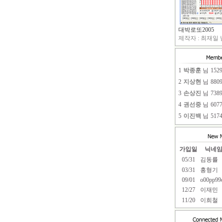
대박로또2005
제작자 : 최재일 님
1
박종훈
님
152
2
지상현
님
880
3
손상진
님
738
4
권선중
님
607
5
이진백
님
517
가입일
닉네
05/31
김동률
03/31
홍형기
09/01
o00pp99
12/27
이재민
11/20
이희철