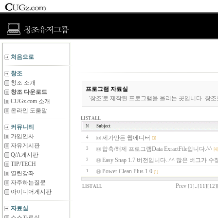
처음으로
창조
창조 소개
프로그램 자료실
창조 다운로드
- '창조'로 제작된 프로그램을 올리는 곳입니다. 창조
CUGz.com 소개
온라인 도움말
LIST ALL
커뮤니티
N
Subject
가입인사
제가만든 웹에디터
4
[3]
자유게시판
압축/해제 프로그램Data ExractFile입니다.^^
3
[4]
Q/A게시판
Easy Snap 1.7 버전입니다..^^ 많은 버그가
2
TIP/TECH
Power Clean Plus 1.0
1
[1]
열린강좌
자주하는질문
Prev
[1]
..
[11]
[12]
LIST ALL
아이디어게시판
자료실
소스자료실