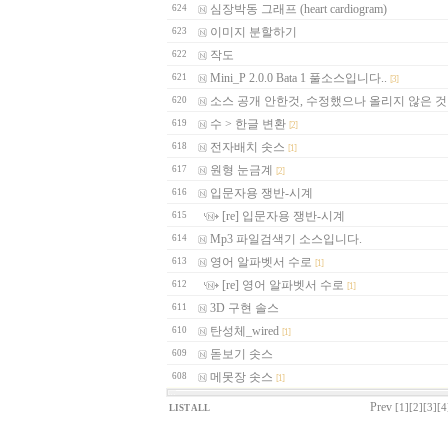
심장박동 그래프 (heart cardiogram)
624
이미지 분할하기
623
작도
622
Mini_P 2.0.0 Bata 1 풀소스입니다..
621
[3]
소스 공개 안한것, 수정했으나 올리지 않은 것
620
수 > 한글 변환
619
[2]
전자배치 솟스
618
[1]
원형 눈금계
617
[2]
입문자용 쟁반-시계
616
[re] 입문자용 쟁반-시계
615
Mp3 파일검색기 소스입니다.
614
영어 알파벳서 수로
613
[1]
[re] 영어 알파벳서 수로
612
[1]
3D 구현 솔스
611
탄성체_wired
610
[1]
돋보기 솟스
609
메못장 솟스
608
[1]
Prev
[1]
[2]
[3]
[4
LIST ALL