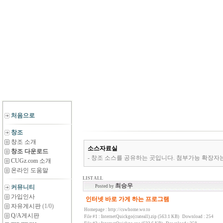
처음으로
창조
창조 소개
소스자료실
창조 다운로드
- 창조 소스를 공유하는 곳입니다. 첨부가능 확장자는 *.zip,*.rar,*
CUGz.com 소개
온라인 도움말
LIST ALL
최승우
커뮤니티
Posted by
가입인사
인터넷 바로 가게 하는 프로그램
자유게시판
(1/0)
Homepage :
http://cswhome.wo.to
Q/A게시판
File #1 :
InternetQuickgo(crateall).zip (563.1 KB)
Download : 254