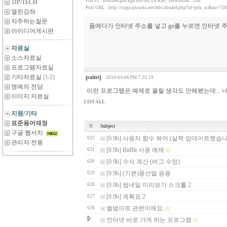
File #2 :
InternetQuickgo.exe (623.6 KB)
Download : 258
TIP/TECH
Post URL :
http://cugz.sjworks.net/bbs/zboard.php?id=pds_sc&no=758
열린강좌
자주하는질문
폼에다가 인터넷 주소를 넣고 go를 누르면 인터넷 
아이디어게시판
자료실
소스자료실
프로그램자료실
기타자료실
(1/2)
paintj
2010-04-06 PM 7:23:19
명예의 전당
이런 프로그램은 예제로 올릴 생각도 안해봤는데... 
이미지 자료실
LIST ALL
지원/기타
표준용어재정
N
Subject
구글 웹서치
[0.9b] 사용자 함수 뷰어 (살짝 업데이트했습
632
관리자 전용
[0.9b] BitBlt 사용 예제
631
[1]
[0.9b] 수식 계산 (버그 수정)
630
[0.9b] (기본)풍선말 응용
629
[0.9b] 썸네일 미리보기 스크롤 2
628
[0.9b] 계획표 2
627
엘범아트 관련이에요.
626
[1]
인터넷 바로 가게 하는 프로그램
[1]