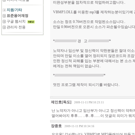
미완성부분을 점차적으로 작업하려고합니다..
지원/기타
VBMP3.DLL를 이용한 mp3를 제작하는분이있기에 
표준용어재정
구글 웹서치
소스는 창조 0.76버전으로 작업된소스입니다..
만일 0.96버전으로 오픈시 소스가 파손될수있습니다.
관리자 전용
*//////////////////////// 경 고 ///////////////////////*
노약자나 임산부 및 정신력이 약한분들은 절대 이소
안되며 만일 이소를 열어 정리되지 않은코드와 조잡
인한 정신적 피해를 입는 부분에 대해서는 본 소스 
에게는 전혀 잭임이 없습니다..
*//////////////////////////////////////////////////////*
멋진 프로그램 제작이 되시기를 바랍니다..
제인호[독도]
2009-11-11 PM 10:23:11
난 노약자가 아니고 임산부가 아니고 정신력이 약
열어봐야지 후후..... ..후..후.......이 덧글의 의미가 뭐
장종호
2009-11-11 PM 10:34:16
오오옷! 감사합니다. VBMP3로 MP3플레이어 만들고