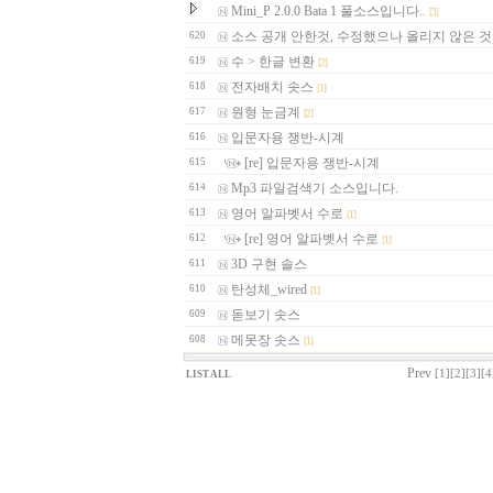
Mini_P 2.0.0 Bata 1 풀소스입니다..
[3]
소스 공개 안한것, 수정했으나 올리지 않은 것
620
수 > 한글 변환
619
[2]
전자배치 솟스
618
[1]
원형 눈금계
617
[2]
입문자용 쟁반-시계
616
[re] 입문자용 쟁반-시계
615
Mp3 파일검색기 소스입니다.
614
영어 알파벳서 수로
613
[1]
[re] 영어 알파벳서 수로
612
[1]
3D 구현 솔스
611
탄성체_wired
610
[1]
돋보기 솟스
609
메못장 솟스
608
[1]
Prev
[1]
[2]
[3]
[4
LIST ALL