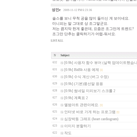
성인e
2009-11-12 PM 6:23:36
솔스를 보니 무척 공을 많이 들이신 게 보이네요.
미니피는 말 그대로 상 조그맣군요.
저는 큼지막 한게 좋은데, 요즘은 조그만게 트렌드?
조그만 단추는 클릭하기가 어렵-워서요.
LIST ALL
N
Subject
[0.9b] 사용자 함수 뷰어 (살짝 업데이트했습
632
[0.9b] BitBlt 사용 예제
631
[1]
[0.9b] 수식 계산 (버그 수정)
630
[0.9b] (기본)풍선말 응용
629
[0.9b] 썸네일 미리보기 스크롤 2
628
[0.9b] 계획표 2
627
엘범아트 관련이에요.
626
[1]
인터넷 바로 가게 하는 프로그램
625
[1]
심장박동 그래프 (heart cardiogram)
624
이미지 분할하기
623
작도
622