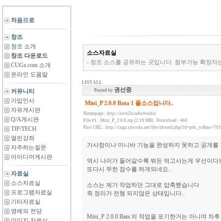
처음으로
창조
창조 소개
소스자료실
창조 다운로드
- 창조 소스를 공유하는 곳입니다. 첨부가능 확장자는 *.zip,*.rar,*
CUGz.com 소개
온라인 도움말
LIST ALL
권선중
커뮤니티
Posted by
가입인사
Mini_P 2.0.0 Bata 1 풀소스입니다..
자유게시판
Homepage :
http://love2is.ndsever.biz
Q/A게시판
File #1 :
Mini_P_2.0.0.zip (2.19 MB)
Download : 460
Post URL :
http://cugz.sjworks.net/bbs/zboard.php?id=pds_sc&no=701
TIP/TECH
열린강좌
가사창이나 미니바 기능을 완성하지 못하고 공개를 
자주하는질문
아이디어게시판
역시 나이가 들어갈수록 뭐든 먹고사는게 우선이다보
또다시 무한 잠수를 하게되네요..
자료실
소스자료실
소스는 제가 작업하던 그대로 압축했습니다
프로그램자료실
즉 정리가 전형 되지않은 상태입니다..
기타자료실
명예의 전당
Mini_P 2.0.0 Bata 의 작업을 포기한거는 아니며
이미지 자료실