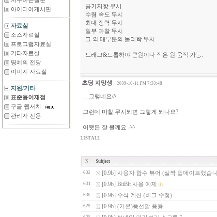
자주하는질문
공기저항 무시
아이디어게시판
수렴 속도 무시
최대 장력 무시
자료실
일부 마찰 무시
소스자료실
그 외 대부분의 물리학 무시
프로그램자료실
기타자료실
드래그&드롭하야 큰원이나 작은 원 움직 가능.
명예의 전당
이미지 자료실
초딩 지망생
2009-10-11 PM 7:30:48
지원/기타
... 그렇네요///
표준용어재정
구글 웹서치
그런데 마찰 무시되면 그렇게 되나요?
관리자 전용
어쨋든 잘 볼께요..^^
LIST ALL
N
Subject
[0.9b] 사용자 함수 뷰어 (살짝 업데이트했습
632
[0.9b] BitBlt 사용 예제
631
[1]
[0.9b] 수식 계산 (버그 수정)
630
[0.9b] (기본)풍선말 응용
629