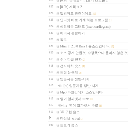
[0.9b] 썸네일 미리보기 스크롤 2
628
[0.9b] 계획표 2
627
엘범아트 관련이에요.
626
[1]
인터넷 바로 가게 하는 프로그램
625
[1]
심장박동 그래프 (heart cardiogram)
624
이미지 분할하기
623
작도
622
Mini_P 2.0.0 Bata 1 풀소스입니다..
621
[3]
소스 공개 안한것, 수정했으나 올리지 않은 것
620
수 > 한글 변환
619
[2]
전자배치 솟스
618
[1]
원형 눈금계
617
[2]
입문자용 쟁반-시계
616
[re] 입문자용 쟁반-시계
615
Mp3 파일검색기 소스입니다.
614
영어 알파벳서 수로
613
[1]
[re] 영어 알파벳서 수로
612
[1]
3D 구현 솔스
611
탄성체_wired
[1]
돋보기 솟스
609