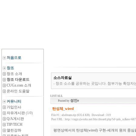
처음으로
창조
창조 소개
소스자료실
창조 다운로드
- 창조 소스를 공유하는 곳입니다. 첨부가능 확장자는 *.zip,*.rar,*
CUGz.com 소개
온라인 도움말
LIST ALL
성인e
커뮤니티
Posted by
가입인사
탄성체_wired
자유게시판
(1/0)
File #1 :
alsdream.zip (635.6 KB)
Download : 319
Q/A게시판
Post URL :
http://cugz.sjworks.net/bbs/zboard.php?id=pds_sc&no=687
TIP/TECH
열린강좌
평면상에서의 탄성체(wired) 구현-세개의 원의 중심