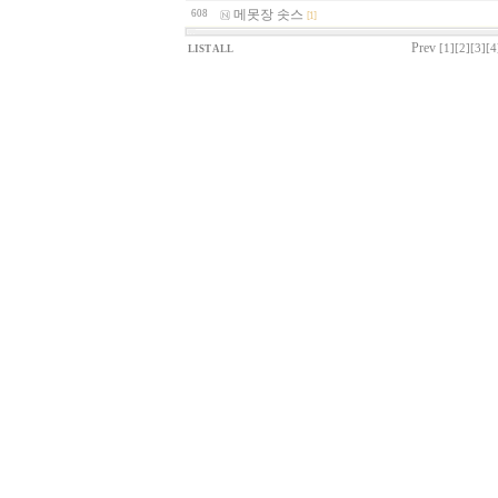
메못장 솟스
608
[1]
Prev
[1]
[2]
[3]
[4
LIST ALL