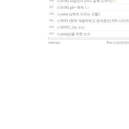
[0.9b] 파일진이 (DLL 일체 도우미)
638
[1]
[0.9b] gdi+ 예제 1
637
[1]
paintj 님에게 드리는 선물2
636
MNS (현재 개발하려고 생각중인) MN 시리
635
MNP2_Lite 소스
634
paintj님을 위한 소스
633
Prev
[1]
[2]
[3]
[4
LIST ALL