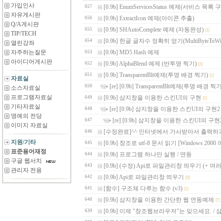
가입인사
[0.9b] EnumServicesStatus 예제(서비스 목록
657
자유게시판
[0.9b] ExtractIcon 예제(아이콘 추출)
656
Q/A게시판
[0.9b] SHAutoComplete 예제 (자동완성)
655
[1]
TIP/TECH
[0.9b] 한글 글자수 정확히 얻기(MultiByteToWid
654
열린강좌
자주하는질문
[0.9b] MD5 Hash 예제
653
아이디어게시판
[0.9b] AlphaBlend 예제 (반투명 찍기)
652
[3]
[0.9b] TransparentBlt예제(투명 배경 찍기)
651
[1]
자료실
[re] [0.9b] TransparentBlt예제(투명 배경
650
소스자료실
프로그램자료실
[0.9b] 삼지창을 이용한 스킨UI의 구현
649
[1]
기타자료실
[re] [0.9b] 삼지창을 이용한 스킨UI의 구현2
648
명예의 전당
[re] [0.9b] 삼지창을 이용한 스킨UI의 구
647
이미지 자료실
[수정완료]^^ 인터넷에서 가사받아서 출력하기.
646
지원/기타
[0.9b] 창조로 utf-8 문서 읽기 [Windows 2000
645
표준용어재정
[0.9b] 프로그램 하나만 실행 / 연동
644
구글 웹서치
[0.9b] (수정) Api로 파일관리창 띄우기 (+ 여
643
관리자 전용
[0.9b] Api로 파일관리창 띄우기
642
[9]
[함수] 구조체 다루는 함수 (v3)
641
[1]
[0.9b] 삼지창을 이용한 간단한 웹 연동예제
640
[7]
[0.9b] 이제 "창조웹브라우저"는 잊으세요. /
639