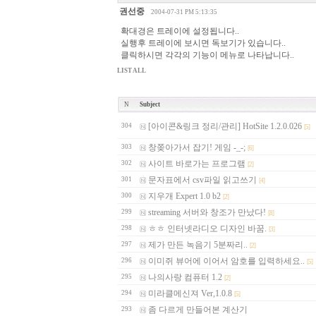
권선중
2004-07-31 PM 5:13:35
확대경은 트레이에 설정됩니다..
실행후 트레이에 보시면 독보기가 있습니다..
클릭하시면 각각의 기능이 메뉴로 나타납니다..
LIST ALL
N
Subject
[아이콘&링크 정리/관리] HotSite 1.2.0.026
304
[5]
창쫒아가서 잡기! 게임 -_-;
303
[6]
사이트 바로가는 프로그램
302
[2]
문자표에서 csv파일 읽고쓰기
301
[4]
지우개 Expert 1.0 b2
300
[2]
streaming 서버와 창조가 만났다!
299
[8]
ㅎㅎ 인터넷라디오 디자인 바꿈.
298
[3]
제가 만든 녹음기 5분짜리..
297
[2]
이미쥐 뷰어에 이어서 암호를 입력하세요..
296
[5]
나의사랑 컴퓨터 1.2
295
[2]
미라클메신져 Ver,1.0.8
294
[5]
좀 다르게 만들어본 계산기
293