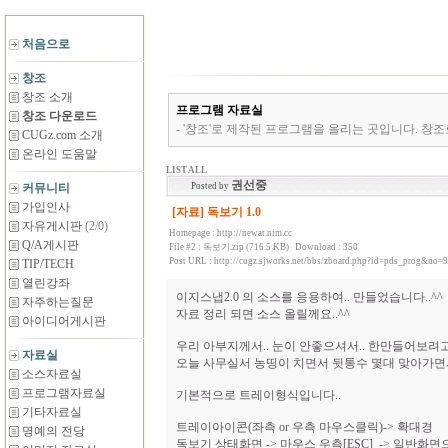
처음으로
창조
창조 소개
프로그램 자료실
창조 다운로드
- '창조'로 제작된 프로그램을 올리는 곳입니다. 창조
CUGz.com 소개
온라인 도움말
LIST ALL
권선중
커뮤니티
Posted by
가입인사
[자료] 독보기 1.0
자유게시판
(2/0)
Homepage :
http://newat.nim.cc
Q/A게시판
File #2 :
독보기.zip (716.5 KB)
Download : 350
Post URL :
http://cugz.sjworks.net/bbs/zboard.php?id=pds_prog&no=
TIP/TECH
열린강좌
이지스냅2.0 의 소스를 응용하여.. 만들었습니다..^^
자주하는질문
자료 정리 되면 소스 올릴께요..^^
아이디어게시판
우리 아부지께서.. 눈이 안좋으셔서.. 한만들어보려고
자료실
오늘 사무실서 농띵이 치면서 뒷통수 몇대 맞아가면서
소스자료실
프로그램자료실
기본적으로 트레이형식입니다..
기타자료실
트레이아이콘(좌측 or 우측 마우스클릭)-> 확대경
명예의 전당
독보기 상태화면 -> 마우스 우측[ESC] -> 일반화면으