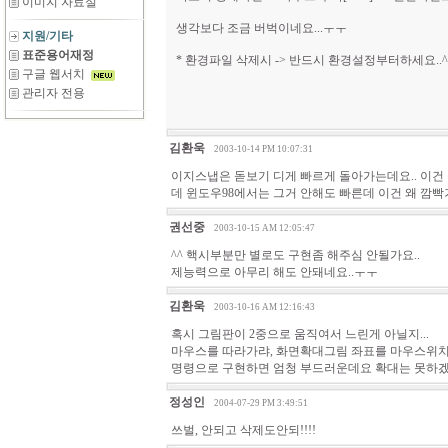
이미지 자료실
생각보다 조금 버벅이네요...ㅜㅜ
지원/기타
표준용어재정
* 환경파일 삭제시 -> 반드시 환경설정부터하세요..^^
구글 웹서치
관리자 전용
김환욱
2003-10-14 PM 10:07:31
이지스냅은 돋보기 디게 빠르게 돌아가는데요.. 이건
데 윈도우98에서는 그거 안해도 빠른데 이건 왜 깜빡거리
권선중
2003-10-15 AM 12:05:47
^^ 핵시부분만 별로도 구현좀 해주심 안될가요..
제능력으로 아무리 해도 안돼네요..ㅜㅜ
김환욱
2003-10-16 AM 12:16:43
혹시 그림판이 2중으로 움직여서 느린게 아닐지...
마우스를 따라가랴, 화면확대그림 좌표를 마우스위치로
명령으로 구현하면 엄청 부드러운데요 확대는 못하겠네요 -
정성인
2004-07-29 PM 3:49:51
쓰벌, 안되고 삭제도안되!!!!