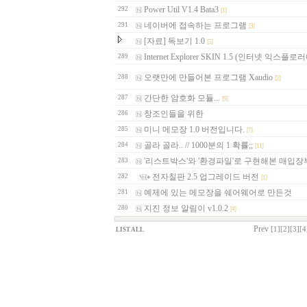
Power Util V1.4 Bata3
292
[1]
네이버에 접속하는 프로그램
291
[3]
[자료] 독보기 1.0
[5]
Internet Explorer SKIN 1.5 (인터넷 익스플로
289
오랫만에 만들어본 프로그램 Xaudio
288
[2]
간단한 암호화 모듈...
287
[9]
창조인들을 위한
286
미니 메모장 1.0 버전입니다.
285
[7]
골라 골라.. // 1000분의 1 확률;;
284
[11]
'리스트박스'와 '환경파일'로 구현해본 매입장
283
전자칠판 2.5 업그레이드 버전
282
[1]
예제에 있는 메모장을 쉐어웨어로 만든것
281
지진 정보 알림이 v1.0.2
280
[4]
Prev
[1]
[2]
[3]
[4
LIST ALL