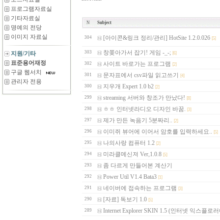
프로그램자료실
기타자료실
N
Subject
명예의 전당
이미지 자료실
[아이콘&링크 정리/관리] HotSite 1.2.0.026
304
[5]
창쫒아가서 잡기! 게임 -_-;
303
지원/기타
[6]
표준용어재정
사이트 바로가는 프로그램
302
[2]
구글 웹서치
문자표에서 csv파일 읽고쓰기
301
[4]
관리자 전용
지우개 Expert 1.0 b2
300
[2]
streaming 서버와 창조가 만났다!
299
[8]
ㅎㅎ 인터넷라디오 디자인 바꿈.
298
[3]
제가 만든 녹음기 5분짜리..
297
[2]
이미쥐 뷰어에 이어서 암호를 입력하세요..
296
[5]
나의사랑 컴퓨터 1.2
295
[2]
미라클메신져 Ver,1.0.8
294
[5]
좀 다르게 만들어본 계산기
293
Power Util V1.4 Bata3
292
[1]
네이버에 접속하는 프로그램
291
[3]
[자료] 독보기 1.0
290
[5]
Internet Explorer SKIN 1.5 (인터넷 익스플로
289