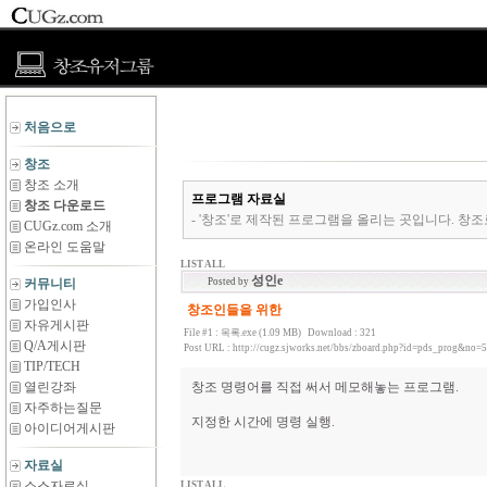
처음으로
창조
창조 소개
프로그램 자료실
창조 다운로드
- '창조'로 제작된 프로그램을 올리는 곳입니다. 창조
CUGz.com 소개
온라인 도움말
LIST ALL
성인e
커뮤니티
Posted by
가입인사
창조인들을 위한
자유게시판
File #1 :
목록.exe (1.09 MB)
Download : 321
Q/A게시판
Post URL :
http://cugz.sjworks.net/bbs/zboard.php?id=pds_prog&no=
TIP/TECH
열린강좌
창조 명령어를 직접 써서 메모해놓는 프로그램.
자주하는질문
지정한 시간에 명령 실행.
아이디어게시판
자료실
소스자료실
LIST ALL