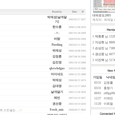
Posted by
Date
H
대박로또2005
박재성[날개달
제작자 : 최재일 님
2005/02/17
5927
기]
한수훈
2008/11/08
5916
-ㅅ-
2007/01/18
5909
1
박종훈
님
152
바람
2009/03/04
5909
2
지상현
님
880
Pueding
2003/02/11
5903
3
손상진
님
738
박재성
2006/10/08
5903
4
권선중
님
607
강정훈
2007/08/16
5900
5
이진백
님
517
김진영
2002/10/13
5880
qkrwhdgns
2005/02/20
5880
마이네도
2006/12/25
5880
가입일
닉네
박재성
2006/06/21
5874
05/31
김동률
김대명
2011/11/17
5864
03/31
홍형기
날개달기
2002/11/26
5859
09/01
o00pp99
레빈
12/27
이재민
2007/01/22
5857
권선중
11/20
이희철
2003/10/14
5843
Fresh_mir.
러에 스킨넣는 ...
2006/06/17
5835
[7]