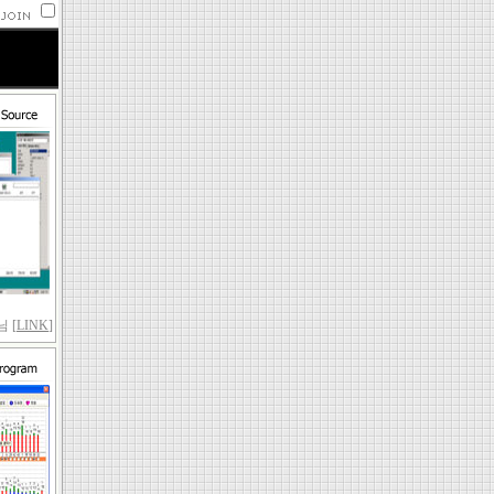
 [
LINK
]