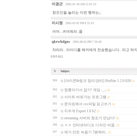
이경근
2005-01-18 AM 12:01:53
창조인을 놀리는 이런 행위는;;
이시영
2005-02-02 PM 9:31:01
어머...귀여워라..풉
qkrwhdgns
2005-08-05 PM 7:39:40
차라리.. 아이디를 해커에게 전송했습니다.. 라고 하지.
LIST ALL
N
Subject
[아이콘&링크 정리/관리] HotSite 1.2.0.026
304
[5]
창쫒아가서 잡기! 게임 -_-;
303
[6]
사이트 바로가는 프로그램
302
[2]
문자표에서 csv파일 읽고쓰기
301
[4]
지우개 Expert 1.0 b2
300
[2]
streaming 서버와 창조가 만났다!
299
[8]
ㅎㅎ 인터넷라디오 디자인 바꿈.
298
[3]
제가 만든 녹음기 5분짜리..
297
[2]