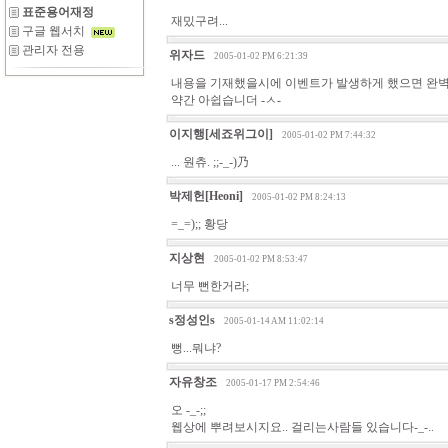
표준용어재정
재밌구려...
구글 웹서치
관리자 전용
위자드
2005-01-02 PM 6:21:39
내용을 기재했을시에 이벤트가 발생하게 했으면 완벽
약간 아쉽습니더 -ㅅ-
이지행[세죠위그이]
2005-01-02 PM 7:44:32
... 원츄. ;;-_-)乃
박제헌[Heoni]
2005-01-02 PM 8:24:13
=_=);; 황당
지상현
2005-01-02 PM 8:53:47
너무 뻔한거라;
s정성인s
2005-01-14 AM 11:02:14
뻥...뭐냐?
자유창조
2005-01-17 PM 2:54:46
오 -_-;;
웹상에 뿌려보시지요.. 걸리는사람들 있습니다-_-..