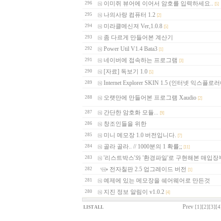
이미쥐 뷰어에 이어서 암호를 입력하세요..
296
[5]
나의사랑 컴퓨터 1.2
295
[2]
미라클메신져 Ver,1.0.8
294
[5]
좀 다르게 만들어본 계산기
293
Power Util V1.4 Bata3
292
[1]
네이버에 접속하는 프로그램
291
[3]
[자료] 독보기 1.0
290
[5]
Internet Explorer SKIN 1.5 (인터넷 익스플로
289
오랫만에 만들어본 프로그램 Xaudio
288
[2]
간단한 암호화 모듈...
287
[9]
창조인들을 위한
286
미니 메모장 1.0 버전입니다.
285
[7]
골라 골라.. // 1000분의 1 확률;;
284
[11]
'리스트박스'와 '환경파일'로 구현해본 매입장
283
전자칠판 2.5 업그레이드 버전
282
[1]
예제에 있는 메모장을 쉐어웨어로 만든것
281
지진 정보 알림이 v1.0.2
280
[4]
Prev
[1]
[2]
[3]
[4
LIST ALL