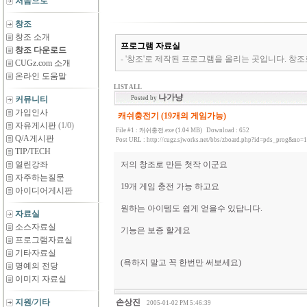
처음으로
창조
창조 소개
프로그램 자료실
창조 다운로드
- '창조'로 제작된 프로그램을 올리는 곳입니다. 창조
CUGz.com 소개
온라인 도움말
LIST ALL
나가냥
커뮤니티
Posted by
가입인사
캐쉬충전기 (19개의 게임가능)
자유게시판
(1/0)
File #1 :
캐쉬충전.exe (1.04 MB)
Download : 652
Q/A게시판
Post URL :
http://cugz.sjworks.net/bbs/zboard.php?id=pds_prog&no=
TIP/TECH
열린강좌
저의 창조로 만든 첫작 이군요
자주하는질문
19개 게임 충전 가능 하고요
아이디어게시판
원하는 아이템도 쉽게 얻을수 있답니다.
자료실
소스자료실
기능은 보증 할게요
프로그램자료실
기타자료실
(욕하지 말고 꼭 한번만 써보세요)
명예의 전당
이미지 자료실
지원/기타
손상진
2005-01-02 PM 5:46:39