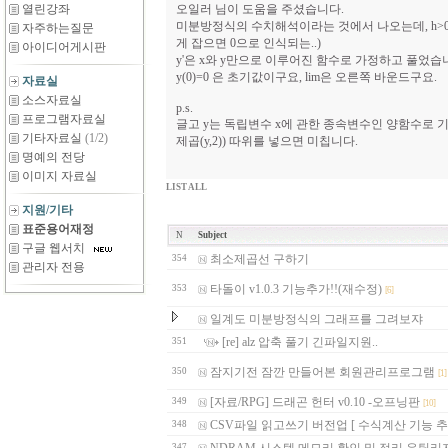
열린강좌
오일러 님이 도움을 주셨습니다.
미분방정식의 수치해석이라는 것에서 나오는데, h>0
자주하는질문
게 잡으면 0으로 인식되는..)
아이디어게시판
y'은 x와 y만으로 이루어진 함수로 가정하고 풀었습
y(0)=0 은 초기값이구요, lim은 오른쪽 바운드구요.
자료실
소스자료실
p.s.
프로그램자료실
글고 y는 독립변수 x에 관한 종속변수인 양함수로 기술될 수
기타자료실
(1/2)
제곱(y,2)) 따위를 넣으면 미칩니다.
명예의 전당
이미지 자료실
LIST ALL
지원/기타
표준용어재정
N
Subject
구글 웹서치
최소제곱선 구하기
354
관리자 전용
타돌이 v1.0.3 기능추가!!(재수정)
353
[6]
일계도 미분방정식의 그래프를 그려보쟈
[re] alz 압축 풀기 긴파일지원..
351
잠지기전 잠깐 만들어본 회원관리프로그램
350
[1]
[자료/RPG] 드래곤 헌터 v0.10 -오프닝판
349
[10]
CSV파일 읽고쓰기 버전업 [ 수식계산 기능 추
348
347