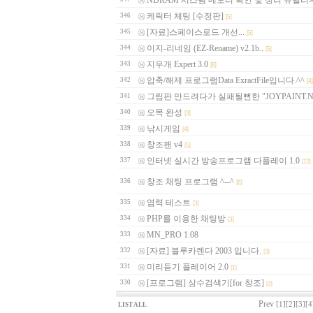
NDRAM 시스템 메모리 확인 및 정리 유틸리지
케릭터 체팅 [수정판]
346
[5]
[자료]스페이스로드 개선...
345
[5]
이지-리네임 (EZ-Rename) v2.1b..
344
[5]
지우개 Expert 3.0
343
[8]
압축/해제 프로그램Data ExractFile입니다.^^
342
[4]
그림판 만드려다가 실패될뻔한 "JOYPAINT.N
341
오목 완성
340
[3]
낚시게임
339
[4]
창조팬 v4
338
[5]
인터넷 실시간 방송프로그램 다플레이 1.0
337
[12]
창조 채팅 프로그램 ^--^
336
[8]
염력 테스트
335
[3]
PHP를 이용한 채팅방
334
[3]
MN_PRO 1.08
333
[자료] 블루카렌다 2003 입니다.
332
[3]
미리듣기 플레이어 2.0
331
[1]
[프로그램] 상수검색기[for 창조]
330
[3]
Prev
[1]
[2]
[3]
[4
LIST ALL