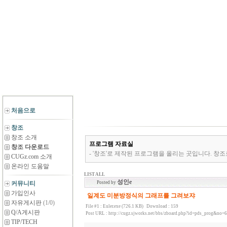
처음으로
창조
창조 소개
프로그램 자료실
창조 다운로드
- '창조'로 제작된 프로그램을 올리는 곳입니다. 창조
CUGz.com 소개
온라인 도움말
LIST ALL
성인e
커뮤니티
Posted by
가입인사
일계도 미분방정식의 그래프를 그려보쟈
자유게시판
(1/0)
File #1 :
Euler.exe (726.1 KB)
Download : 159
Q/A게시판
Post URL :
http://cugz.sjworks.net/bbs/zboard.php?id=pds_prog&no=
TIP/TECH