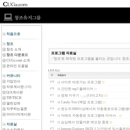
처음으로
창조
창조 소개
프로그램 자료실
창조 다운로드
- '창조'로 제작된 프로그램을 올리는 곳입니다. 창조
CUGz.com 소개
온라인 도움말
LIST ALL
커뮤니티
N
Subject
가입인사
사이트 바로가는 프로그램
479
[2]
자유게시판
(1/0)
간단한 mp3 플레이어
478
[2]
Q/A게시판
영채 키우기 -_-;; (다마고치)
477
[15]
TIP/TECH
Candy-Tree (백업 프로그램)
476
[7]
열린강좌
자주하는질문
윈도우2000이상에서의 자동종료프로그램(왕허접
475
아이디어게시판
아래의 자동종료 프로그램에 이어서...
474
[5]
심심해서 만들어본 메모장 종료
473
[6]
자료실
Internet Explorer SKIN 1.5 (인터넷 익스플로
472
소스자료실