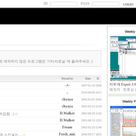
ID :
PASS :
로 제작하지 않은 프로그램은 '기타자료실' 에 올려주세요 :)
Posted by
Date
H
지우개 Expert 3.0
-ㅅ-
2007/01/18
5909
제작자 : 천호성 님
..
2010/06/06
5612
chyaya
2005/02/02
5945
chyaya
2005/02/13
5528
D.Walker
함...)
2005/08/18
5526
[4]
D.Walker
2005/08/19
5331
Fream
2003/02/20
5246
Fresh_mir.
러에 스킨넣는 ...
2006/06/17
5835
[7]