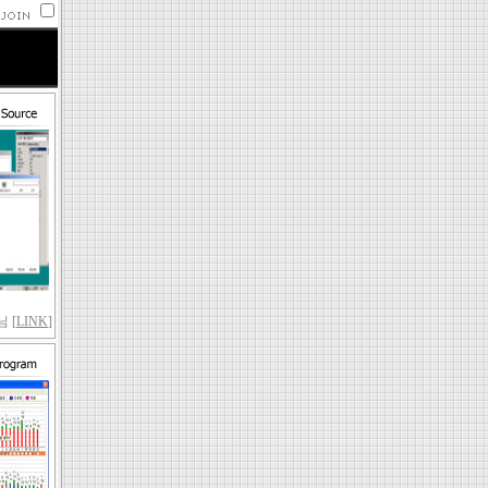
 [
LINK
]