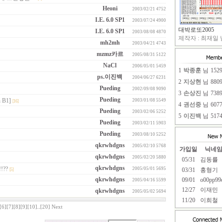
Heoni
2003/02/21
4752
I.E. 6.0 SP1
2003/07/24
4900
대박로또2005
I.E. 6.0 SP1
2003/08/08
4870
제작자 : 최재일 님
mh2mh
2003/04/21
4743
mzmz카르
2005/08/31
5122
NaCl
2006/05/01
5459
1
박종훈
님
152
ps.이진백
2004/06/27
6231
2
지상현
님
880
Pueding
2002/09/08
9090
3
손상진
님
738
Pueding
n B1]
2003/01/08
5549
[16]
4
권선중
님
607
Pueding
2003/02/06
5252
5
이진백
님
517
Pueding
2003/02/11
5903
Pueding
2003/08/10
5252
qkrwhdgns
2005/02/10
5768
가입일
닉네
qkrwhdgns
2005/02/20
5880
05/31
김동률
qkrwhdgns
??
2005/05/01
5695
03/31
홍형기
[5]
qkrwhdgns
09/01
o00pp99
2005/04/16
5599
12/27
이재민
qkrwhdgns
2005/05/02
5694
11/20
이희철
[6]
[7]
[8]
[9]
[10]
..
[20]
Next