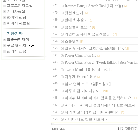
프로그램자료실
Internet Hangul Search Tool (1차 수정)
471
[5]
기타자료실
덧셈계산기.
470
[2]
명예의 전당
반대색 추출기.
469
[2]
이미지 자료실
심심풀이 로또~!
468
[4]
지원/기타
가입하고나서 처음올려보능..
467
[10]
표준용어재정
스톱워치
466
[9]
구글 웹서치
일단 낚시게임 설치파일 올려봅니다.
465
[13]
관리자 전용
Power Clean Plus 1.0
464
[1]
Power Clean Plus 2 : Tweak Edition [Beta Versio
463
Tweak Mania 1.0 [Build : 532]
462
[2]
지우개 Expert 1.0 b2
461
[2]
님다 면역 프로그램[by 창조]
460
아주 허접 이미지뷰어...
459
[13]
이미쥐 뷰어에 이어서 암호를 입력하세요..
458
[5]
XP테마.. XP아닌 운영체제에서 한번 써보자..!!
457
나의 최고작(?) 허접 이미지뷰어2...
456
[2]
xp테마 나도 한번 써보자 2
455
1
[2]
[3]
[4]
[5]
LIST ALL