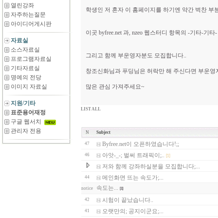
열린강좌
학생인 저 혼자 이 홈페이지를 하기엔 약간 벅찬 부분
자주하는질문
아이디어게시판
이곳 byfree.net 과, nzeo 웹스터디 항목의 -기타
자료실
소스자료실
그리고 함께 부운영자분도 모집합니다..
프로그램자료실
기타자료실
창조신화님과 푸딩님은 허락만 해 주신다면 부운영자로
명예의 전당
이미지 자료실
많은 관심 가져주세요~
지원/기타
LIST ALL
표준용어재정
구글 웹서치
관리자 전용
N
Subject
Byfree.net이 오픈하였습니다!;;
47
아앗-_-; 벌써 트래픽이;..
46
[1]
저와 함께 강좌하실분을 모집합니다;...
메인화면 뜨는 속도가;...
44
속도는...
notice
[1]
시험이 끝났습니다..
42
오랫만의; 공지이군요;...
41