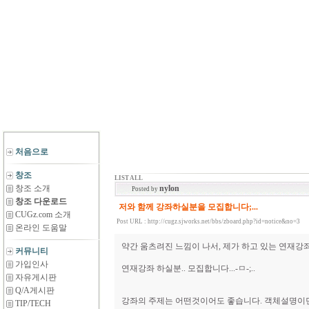
처음으로
창조
LIST ALL
창조 소개
nylon
Posted by
창조 다운로드
저와 함께 강좌하실분을 모집합니다;...
CUGz.com 소개
Post URL :
http://cugz.sjworks.net/bbs/zboard.php?id=notice&no=3
온라인 도움말
약간 움츠려진 느낌이 나서, 제가 하고 있는 연재강
커뮤니티
가입인사
연재강좌 하실분.. 모집합니다...-ㅁ-;..
자유게시판
Q/A게시판
강좌의 주제는 어떤것이어도 좋습니다. 객체설명이던
TIP/TECH