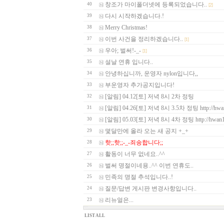
창조가 마이폴더넷에 등록되었습니다..
40
[2]
다시 시작하겠습니다.!
39
Merry Christmas!
38
이번 사건을 정리하겠습니다..
37
[1]
우아; 벌써!-_-
36
[1]
설날 연휴 입니다..
35
안녕하십니까, 운영자 nylon입니다,,
34
부운영자 추가공지입니다!
33
[알림] 04.12[토] 저녁 8시 2차 정팅
32
[알림] 04.26[토] 저녁 8시 3.5차 정팅 http://hwan
31
[알림] 05.03[토] 저녁 8시 4차 정팅 http://hwan13
30
몇달만에 올라 오는 새 공지 +_+
29
핫;;핫;;-_-죄송합니다;;
28
활동이 너무 없네요..^^
27
벌써 명절이네용..^^ 이번 연휴도..
26
민족의 명절 추석입니다..!
25
질문/답변 게시판 변경사항입니다..
24
리뉴얼은...
23
LIST ALL