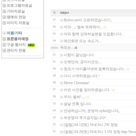
프로그램자료실
기타자료실
N
Subject
명예의 전당
Byfree.net이 오픈하였습니다!;;
47
이미지 자료실
아앗-_-; 벌써 트래픽이;..
46
[1]
지원/기타
저와 함께 강좌하실분을 모집합니다;...
45
표준용어재정
메인화면 뜨는 속도가;...
44
구글 웹서치
속도는...
notice
[1]
관리자 전용
시험이 끝났습니다..
42
오랫만의; 공지이군요;...
41
창조가 마이폴더넷에 등록되었습니다..
40
[2]
다시 시작하겠습니다.!
39
Merry Christmas!
38
이번 사건을 정리하겠습니다..
37
[1]
우아; 벌써!-_-
36
[1]
설날 연휴 입니다..
35
안녕하십니까, 운영자 nylon입니다,,
34
부운영자 추가공지입니다!
33
[알림] 04.12[토] 저녁 8시 2차 정팅
32
[알림] 04.26[토] 저녁 8시 3.5차 정팅 http://hwan
31