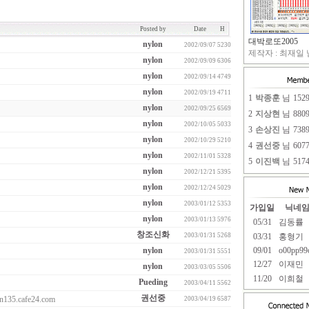
Posted by
Date
H
대박로또2005
nylon
2002/09/07
5230
제작자 : 최재일 님
nylon
2002/09/09
6306
nylon
2002/09/14
4749
nylon
2002/09/19
4711
1
박종훈
님
152
nylon
2002/09/25
6569
2
지상현
님
880
nylon
2002/10/05
5033
3
손상진
님
738
nylon
2002/10/29
5210
4
권선중
님
607
nylon
2002/11/01
5328
5
이진백
님
517
nylon
2002/12/21
5395
nylon
2002/12/24
5029
nylon
2003/01/12
5353
가입일
닉네
nylon
2003/01/13
5976
05/31
김동률
창조신화
2003/01/31
5268
03/31
홍형기
nylon
09/01
o00pp99
2003/01/31
5551
12/27
이재민
nylon
2003/03/05
5506
11/20
이희철
Pueding
2003/04/11
5562
권선중
135.cafe24.com
2003/04/19
6587