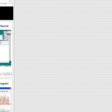
 [
LINK
]