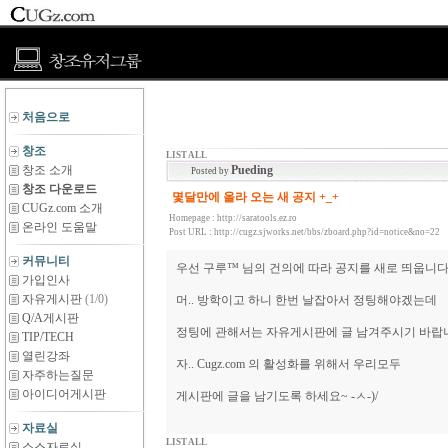
처음으로
창조
LIST ALL
창조 소개
Pueding
Posted by
창조 다운로드
몇달만에 올라 오는 새 공지 +_+
CUGz.com 소개
Homepage :
http://saratools.ez.ro
온라인 도움말
Post URL :
http://cugz.sjworks.net/bbs/zboard.php?id=notice&no=22
커뮤니티
우선 구루™ 님의 건의에 따라 공지를 새로 띄웁니다
가입인사
자유게시판
(1/0)
머.. 방학이고 하니 한번 날잡아서 정팅해야겠는데
Q/A게시판
정팅에 관해서는 자유게시판에 글 남겨주시기 바랍
TIP/TECH
열린강좌
자.. Cugz.com 의 활성화를 위해서 우리모두
자주하는질문
아이디어게시판
게시판에 글을 남기도록 하세요~ -ㅅ-)/
자료실
LIST ALL
소스자료실