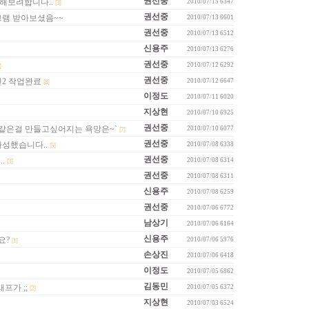
권선중
작업해보려합니다..
2010/07/15
6347
[3]
권선중
램 받아보셨음~~
2010/07/13
6601
권선중
2010/07/13
6512
신용주
2010/07/13
6276
권선중
2010/07/12
6292
]
권선중
2 작업완료
2010/07/12
6647
[8]
이정도
2010/07/11
6020
지상현
2010/07/10
6925
권선중
같은걸 만들고싶어지는 욕망은~`
2010/07/10
6077
[7]
권선중
성했습니다..
2010/07/08
6338
[5]
권선중
.
2010/07/08
6314
[3]
권선중
2010/07/08
6311
신용주
2010/07/08
6259
권선중
2010/07/06
6772
남상기
2010/07/06
6164
신용주
요?
2010/07/06
5976
[1]
손상진
2010/07/06
6418
이정도
2010/07/05
6862
김동민
프가 ;;
2010/07/05
6372
[2]
지상현
2010/07/03
6524