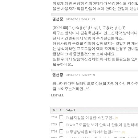
이렇게 되면 굉장히 정확한데다가 넘김현상도 걱정할 필
물론 사용자가 직접 만들어 써야 한다는 단점이 있습
권선중
2010-07-11 PM 6:41:23
[00:26.00]こなゆきが まいおりてきた まちで
위구조 방식이나 김환욱님께서 만드신작막 방식이나
단지 시간변환에서 명령이 추가된것뿐이죠..
해당사항의 구조를 정확히 살펴보지는 않았지만 재
는 방식이라면 프로그램에 렉이 오게되는경우 건너뜀
현상의 크게 줄었을것으로 보여지네요..
또한 위에서 말슴하신것처럼 하나한 만들필요는 없이
될듯하네요..
권선중
2010-07-11 PM 6:42:59
하나더한다면 노래방으로 이용될 자막이 아니면 아주
럼 보여주는거라면.. ^^
LIST ALL
N
C
Subject
삼지창을 이용한 스킨구현..
3736
[2]
win 7 도움말 보기 안되니 한없이 불편하네
3735
무빙방식을 바꿔야하는걸까~~~
3734
[4]