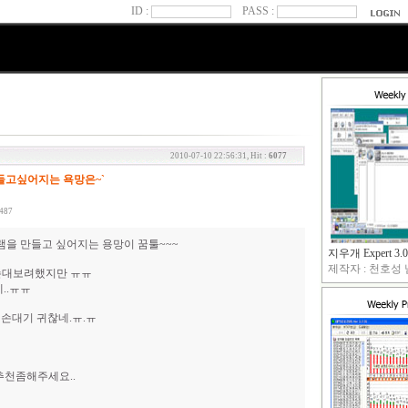
ID :
PASS :
2010-07-10 22:56:31, Hit :
6077
들고싶어지는 욕망은~`
4487
을 만들고 싶어지는 용망이 꿈툴~~~
지우개 Expert 3.0
제작자 : 천호성 님
 손대보려했지만 ㅠㅠ
..ㅠㅠ
손대기 귀찮네.ㅠ.ㅠ
추천좀해주세요..