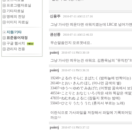
프로그램자료실
기타자료실
신용주
명예의 전당
2010-07-11 AM 12:17:16
이미지 자료실
그냥 가사만 띄운다면 쉬워지겠는데 LRC로 넘어가면서
지원/기타
권선중
2010-07-11 AM 12:46:33
표준용어재정
무슨말씀인지 모르겟네요..
구글 웹서치
관리자 전용
paintj
2010-07-11 PM 3:30:19
그냥 가사만 띄우는건 쉬워요. 김환욱님의 "뮤직칸"
paintj
2010-07-11 PM 3:36:31
19249=よるの そらに まばたく (밤하늘에 반짝이는)
26140=とおい きんの ほし (머나먼 금색의 별)
33407=ゆうべ ゆめで みあげた (어젯밤 꿈속에서 보
40534=ことりと おなじ いろ (작은 새와 똑같은 색깔
47835=ねむれぬ よるに (잠들지 못하는 밤에)
55045=ひとり うたう うた (혼자서 부르는 노래)
이런식으로 가사파일을 저장해서 파일에 기록되어있
까요^^
paintj
2010-07-11 PM 3:37:12