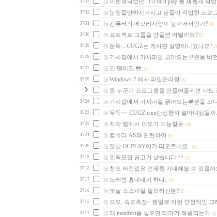
미완성되었던.. Fir bird play 를 새롭게 
3733
눈팅들만하지마시고 남들이 작업한 프로그
3732
컴퓨터의 메모리사양이 높아저서인가?
3731
[1]
프로젝트 그룹을 만들면 어떨까요?
3730
[3]
문득....CUGZ는 게시판 실명아니였나요?
3729
[3
가사집에서 가사파일 긁어오는부분을 버전
3728
간 떨어질 뻔;
3727
[3]
Windows 7 에서 파일관리창
3726
[5]
음 누군가 프로그램을 만들어올리면 나도 
가사집에서 가사파일 긁어오는부분을 오나
3724
무득~~ CUGZ.com탄생한지 얼마나됬을까..
3723
자막 웹에서 퍼오기 가능할듯
3722
[10]
컴퓨터 AS와 관련하여
3721
[4]
옛날 OCPLAY어가 떠오르네요..
3720
[5]
인력모집 공고가 났습니다.^^
3719
[2]
창조 버전업은 언제쯤 기대해볼 수 있을까
3718
노래방 흉내내기 하니..
3717
[1]
옛날 소스파일 필요하신분?
3716
[5]
으오, 속도측정~ 왠일로 이런 안정적인 그래
3715
왜 manifest를 넣으면 테마가 적용되는가
3714
[3]