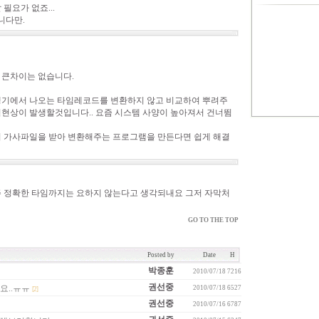
요가 없죠...
니다만.
 큰차이는 없습니다.
생기에서 나오는 타임레코드를 변환하지 않고 비교하여 뿌려주
현상이 발생할것입니다.. 요즘 시스템 사양이 높아져서 건너뜀
 가사파일을 받아 변환해주는 프로그램을 만든다면 쉽게 해결
 정확한 타임까지는 요하지 않는다고 생각되내요 그저 자막처
GO TO THE TOP
Posted by
Date
H
박종훈
2010/07/18
7216
권선중
요..ㅠㅠ
2010/07/18
6527
[2]
권선중
2010/07/16
6787