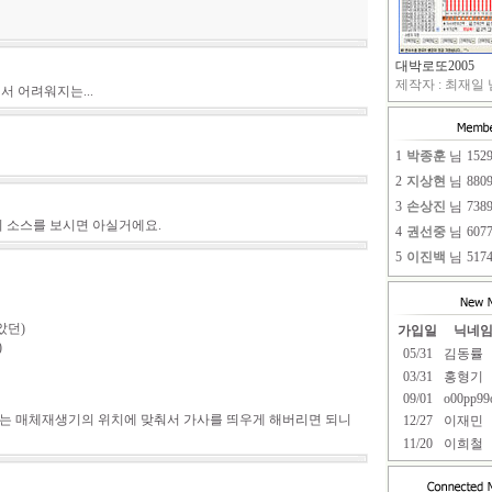
대박로또2005
제작자 : 최재일 님
 어려워지는...
1
박종훈
님
152
2
지상현
님
880
3
손상진
님
738
의 소스를 보시면 아실거에요.
4
권선중
님
607
5
이진백
님
517
았던)
가입일
닉네
)
05/31
김동률
03/31
홍형기
09/01
o00pp99
는 매체재생기의 위치에 맞춰서 가사를 띄우게 해버리면 되니
12/27
이재민
11/20
이희철