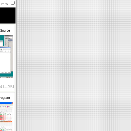
 [
LINK
]