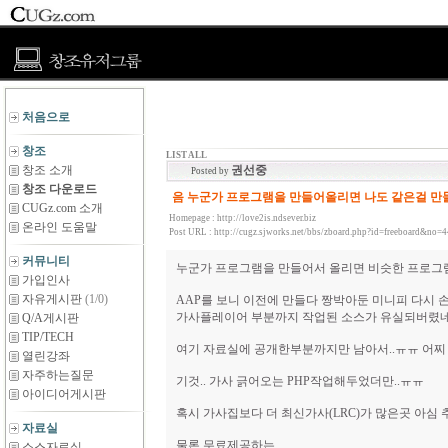
처음으로
창조
LIST ALL
창조 소개
권선중
Posted by
창조 다운로드
음 누군가 프로그램을 만들어올리면 나도 같은걸 만
CUGz.com 소개
Homepage :
http://love2is.ndsever.biz
온라인 도움말
Post URL :
http://cugz.sjworks.net/bbs/zboard.php?id=freeboard&no=
커뮤니티
누군가 프로그램을 만들어서 올리면 비슷한 프로그램
가입인사
자유게시판
(1/0)
AAP를 보니 이전에 만들다 짱박아둔 미니피 다시
가사플레이어 부분까지 작업된 소스가 유실되버렸네
Q/A게시판
TIP/TECH
여기 자료실에 공개한부분까지만 남아서..ㅠㅠ 어찌 
열린강좌
자주하는질문
기것.. 가사 긁어오는 PHP작업해두었더만..ㅠㅠ
아이디어게시판
혹시 가사집보다 더 최신가사(LRC)가 많은곳 아심 
자료실
물론 무료제공하는...
소스자료실